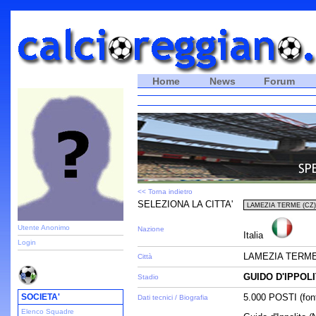
Home
News
Forum
<< Torna indietro
SELEZIONA LA CITTA'
Utente Anonimo
Nazione
Italia
Login
LAMEZIA TERME
Città
GUIDO D'IPPOL
Stadio
SOCIETA'
5.000 POSTI (font
Dati tecnici / Biografia
Elenco Squadre