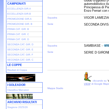
Guido d'Ippolito (
CAMPIONATI
automobilistico it
Principessa di Pi
ECCELLENZA GIR.A
Enzo Ferrari con 
ECCELLENZA GIR.B
VIGOR LAMEZIA
Squadra
PROMOZIONE GIR.A
PROMOZIONE GIR. B
Serie
SECONDA DIVISI
PRIMA CAT. GIR. B
PRIMA CAT. GIR. C
PRIMA CAT. GIR. D
SECONDA CAT. GIR. D
SAMBIASE -
Squadra
SECONDA CAT. GIR. E
Serie
SERIE D GIRONE 
SECONDA CAT. GIR. F
SECONDA CAT. GIR. C
LE COPPE
Risultati di Coppa
cliccando su '
V
VIEW
' di Google Map
I GOLEADOR
Mappa Stadio
Classifica Marcatori
ARCHIVIO RISULTATI
Stagione 2025/26