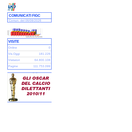
COMUNICATI FIGC
Comun. del 06/08/2026
VISITE
Online
0
Vis.Oggi
181.226
Visitatori
64.800.108
Pagine
111.753.099