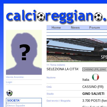
Home
News
Forum
<< Torna indietro
SELEZIONA LA CITTA'
Utente Anonimo
Nazione
Italia
Login
CASSINO (FR)
Città
GINO SALVETI
Stadio
SOCIETA'
3.700 POSTI (font
Dati tecnici / Biografia
Elenco Squadre