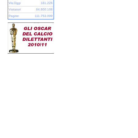
Vis.Oggi
181.226
Visitatori
64.800.108
Pagine
111.753.099