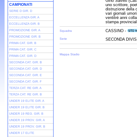
Gino Salveti (Cas
CAMPIONATI
uno scrittore, poe
distruzione della c
SERIE D GIR. D
vari giornali umor
ventitré anni coll
ECCELLENZA GIR. A
stampa provincial
ECCELLENZA GIR. B
PROMOZIONE GIR. A
CASSINO -
Squadra
PROMOZIONE GIR. B
Serie
SECONDA DIVISI
PRIMA CAT. GIR. B
PRIMA CAT. GIR. C
Mappa Stadio
PRIMA CAT. GIR. D
SECONDA CAT. GIR. B
SECONDA CAT. GIR. D
SECONDA CAT. GIR. E
SECONDA CAT. GIR. F
TERZA CAT. RE GIR. A
TERZA CAT. RE GIR. B
UNDER 19 ELITE GIR. A
UNDER 19 ELITE GIR. B
UNDER 19 REG. GIR. B
UNDER 19 PROV. GIR. A
UNDER 19 PROV. GIR. B
UNDER 17 ELITE