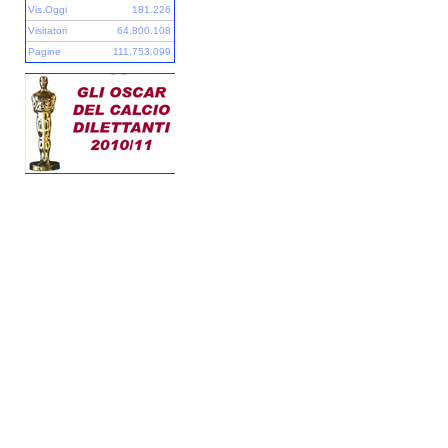
Vis.Oggi
181.226
Visitatori
64.800.108
Pagine
111.753.099