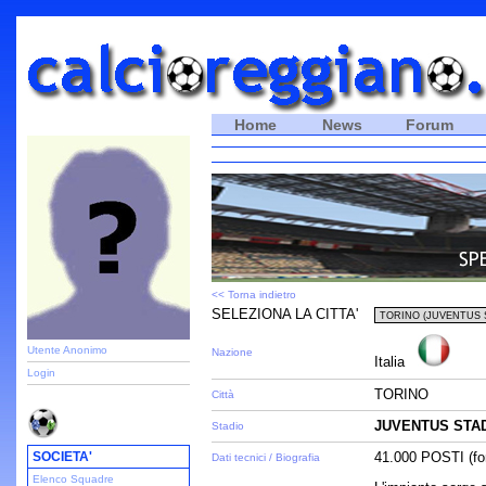
Home
News
Forum
<< Torna indietro
SELEZIONA LA CITTA'
Utente Anonimo
Nazione
Italia
Login
TORINO
Città
JUVENTUS STA
Stadio
SOCIETA'
41.000 POSTI (fon
Dati tecnici / Biografia
Elenco Squadre