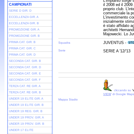
L'impianto sorge s
CAMPIONATI
il 2008 ed il 2009.
proprio club. L'in
SERIE D GIR. D
commerciale la pos
L'investimento co
ECCELLENZA GIR. A
inizialmente stimat
ECCELLENZA GIR. B
è stato affidato 
architetti Hernan
PROMOZIONE GIR. A
Majowecki. Lo Juv
PROMOZIONE GIR. B
PRIMA CAT. GIR. B
JUVENTUS -
Squadra
PRIMA CAT. GIR. C
Serie
SERIE A '12/'13
PRIMA CAT. GIR. D
SECONDA CAT. GIR. B
SECONDA CAT. GIR. D
SECONDA CAT. GIR. E
SECONDA CAT. GIR. F
TERZA CAT. RE GIR. A
cliccando su '
V
TERZA CAT. RE GIR. B
VIEW
' di Google Map
UNDER 19 ELITE GIR. A
Mappa Stadio
UNDER 19 ELITE GIR. B
UNDER 19 REG. GIR. B
UNDER 19 PROV. GIR. A
UNDER 19 PROV. GIR. B
UNDER 17 ELITE