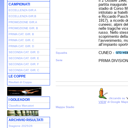
Il 2 Ottobre 1966,
CAMPIONATI
partita inaugurale 
stadio di Corso M
ECCELLENZA GIR.A
intitolato ai frate
e Riccardo Paschi
ECCELLENZA GIR.B
1917), a ricordo d
PROMOZIONE GIR.A
cuneesi, alpini d
nelle tragiche vic
PROMOZIONE GIR. B
russo. Nello stes
PRIMA CAT. GIR. B
scoprimento della
l’avvenimento, mur
PRIMA CAT. GIR. C
all’impianto sporti
PRIMA CAT. GIR. D
SECONDA CAT. GIR. D
CUNEO -
Squadra
SECONDA CAT. GIR. E
Serie
PRIMA DIVISIONE
SECONDA CAT. GIR. F
SECONDA CAT. GIR. C
LE COPPE
Risultati di Coppa
cliccando su '
V
I GOLEADOR
VIEW
' di Google Map
Classifica Marcatori
Mappa Stadio
ARCHIVIO RISULTATI
Stagione 2025/26