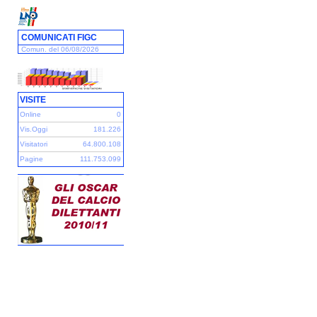
COMUNICATI FIGC
Comun. del 06/08/2026
VISITE
Online
0
Vis.Oggi
181.226
Visitatori
64.800.108
Pagine
111.753.099