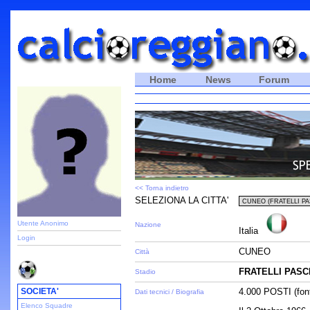
Home
News
Forum
<< Torna indietro
SELEZIONA LA CITTA'
Utente Anonimo
Nazione
Italia
Login
CUNEO
Città
FRATELLI PASC
Stadio
SOCIETA'
4.000 POSTI (font
Dati tecnici / Biografia
Elenco Squadre