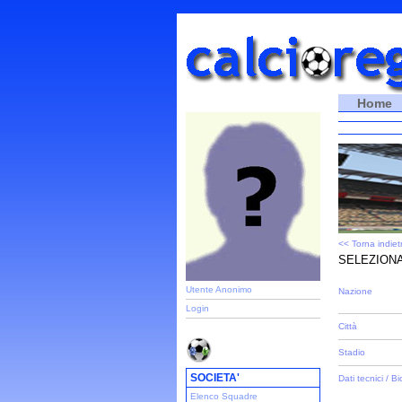
Home
<< Torna indiet
SELEZIONA
Utente Anonimo
Nazione
Login
Città
Stadio
SOCIETA'
Dati tecnici / Bi
Elenco Squadre