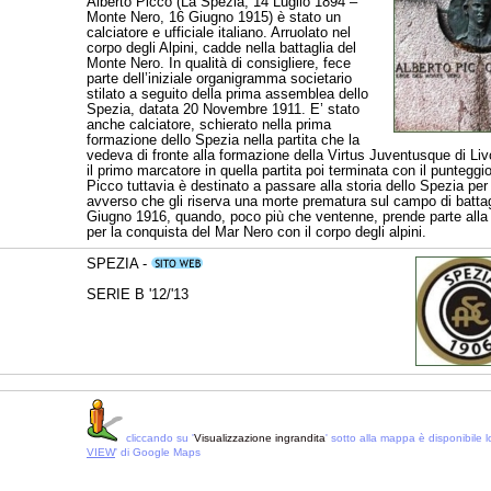
Alberto Picco (La Spezia, 14 Luglio 1894 –
Monte Nero, 16 Giugno 1915) è stato un
calciatore e ufficiale italiano. Arruolato nel
corpo degli Alpini, cadde nella battaglia del
Monte Nero. In qualità di consigliere, fece
parte dell’iniziale organigramma societario
stilato a seguito della prima assemblea dello
Spezia, datata 20 Novembre 1911. E’ stato
anche calciatore, schierato nella prima
formazione dello Spezia nella partita che la
vedeva di fronte alla formazione della Virtus Juventusque di Liv
il primo marcatore in quella partita poi terminata con il punteggio
Picco tuttavia è destinato a passare alla storia dello Spezia per 
avverso che gli riserva una morte prematura sul campo di battagl
Giugno 1916, quando, poco più che ventenne, prende parte alla 
per la conquista del Mar Nero con il corpo degli alpini.
SPEZIA -
SERIE B '12/'13
cliccando su '
Visualizzazione ingrandita
' sotto alla mappa è disponibile lo
VIEW
' di Google Maps