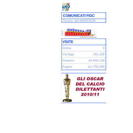
COMUNICATI FIGC
Comun. del 06/08/2026
VISITE
Online
0
Vis.Oggi
181.226
Visitatori
64.800.108
Pagine
111.753.099