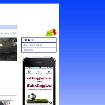
ECIALE STADI
UTENTI
Utenti iscritti (5616)
Registrati