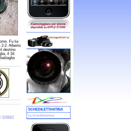
orno. Fu lui
 2-2. Alberto
il destino
ia, il 16
battaglia
SCHEDILETTANTINA
La Schedilettantina
 '
STREET