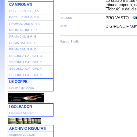
Lo stadio è stato 
CAMPIONATI
tribuna coperta, d
"Tobruk" e dai dist
ECCELLENZA GIR.A
ECCELLENZA GIR.B
PRO VASTO -
Squadra
PROMOZIONE GIR.A
Serie
D GIRONE F '08/
PROMOZIONE GIR. B
PRIMA CAT. GIR. B
Mappa Stadio
PRIMA CAT. GIR. C
PRIMA CAT. GIR. D
SECONDA CAT. GIR. D
SECONDA CAT. GIR. E
SECONDA CAT. GIR. F
SECONDA CAT. GIR. C
LE COPPE
Risultati di Coppa
I GOLEADOR
Classifica Marcatori
ARCHIVIO RISULTATI
Stagione 2025/26