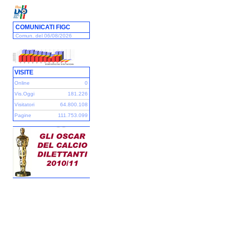
COMUNICATI FIGC
Comun. del 06/08/2026
VISITE
Online
0
Vis.Oggi
181.226
Visitatori
64.800.108
Pagine
111.753.099