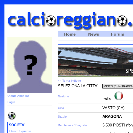
Home
News
Forum
<< Torna indietro
SELEZIONA LA CITTA'
Utente Anonimo
Nazione
Italia
Login
VASTO (CH)
Città
ARAGONA
Stadio
SOCIETA'
5.500 POSTI (fon
Dati tecnici / Biografia
Elenco Squadre