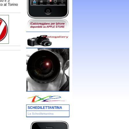
to il 3
o al Torino
SCHEDILETTANTINA
La Schedilettantina