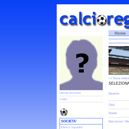
Home
<< Torna indiet
SELEZIONA
Utente Anonimo
Nazione
Login
Città
Stadio
SOCIETA'
Dati tecnici / Bi
Elenco Squadre