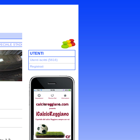
ECIALE STADI
UTENTI
Utenti iscritti (5616)
Registrati