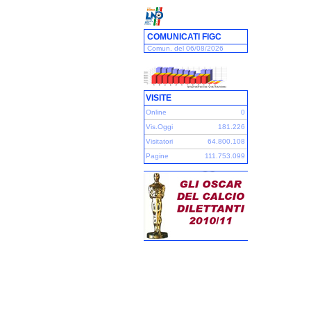
COMUNICATI FIGC
Comun. del 06/08/2026
VISITE
Online
0
Vis.Oggi
181.226
Visitatori
64.800.108
Pagine
111.753.099