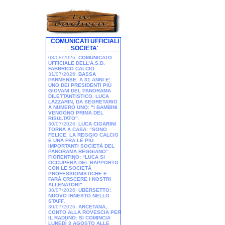
COMUNICATI UFFICIALI
SOCIETA'
03/08/2026:
COMUNICATO
UFFICIALE DELL’A.S.D.
FABBRICO CALCIO
.
31/07/2026:
BASSA
PARMENSE. A 31 ANNI E'
UNO DEI PRESIDENTI PIÙ
GIOVANI DEL PANORAMA
DILETTANTISTICO. LUCA
LAZZARIN, DA SEGRETARIO
A NUMERO UNO: "I BAMBINI
VENGONO PRIMA DEL
RISULTATO"
.
30/07/2026:
LUCA CIGARINI
TORNA A CASA: “SONO
FELICE. LA REGGIO CALCIO
E UNA FRA LE PIÙ
IMPORTANTI SOCIETÀ DEL
PANORAMA REGGIANO”.
FIORENTINO: “LUCA SI
OCCUPERÀ DEL RAPPORTO
CON LE SOCIETÀ
PROFESSIONISTICHE E
FARÀ CRSCERE I NOSTRI
ALLENATORI"
.
30/07/2026:
UBERSETTO:
NUOVO INNESTO NELLO
STAFF
.
30/07/2026:
ARCETANA,
CONTO ALLA ROVESCIA PER
IL RADUNO: SI COMINCIA
LUNEDÌ 3 AGOSTO ALLE