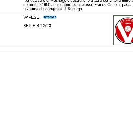
Nel quartiere di Masnago è costruito lo Stadio del Littorio intitola
settembre 1950 al giocatore biancorosso Franco Ossola, passat
e vittima della tragedia di Superga.
VARESE -
SERIE B '12/'13