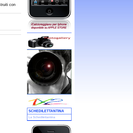
truiti con
SCHEDILETTANTINA
La Schedilettantina