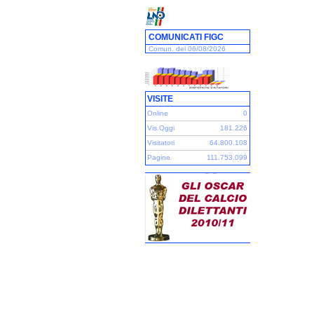
COMUNICATI FIGC
Comun. del 06/08/2026
VISITE
Online
0
Vis.Oggi
181.226
Visitatori
64.800.108
Pagine
111.753.099