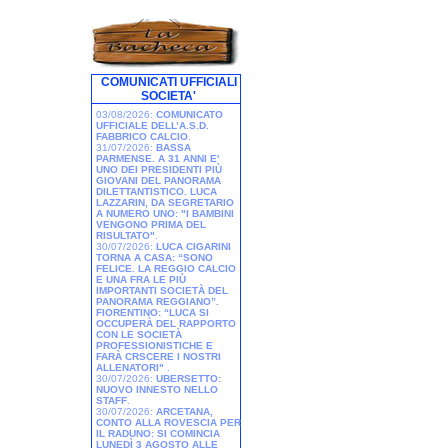
COMUNICATI UFFICIALI
SOCIETA'
03/08/2026:
COMUNICATO
UFFICIALE DELL’A.S.D.
FABBRICO CALCIO
.
31/07/2026:
BASSA
PARMENSE. A 31 ANNI E'
UNO DEI PRESIDENTI PIÙ
GIOVANI DEL PANORAMA
DILETTANTISTICO. LUCA
LAZZARIN, DA SEGRETARIO
A NUMERO UNO: "I BAMBINI
VENGONO PRIMA DEL
RISULTATO"
.
30/07/2026:
LUCA CIGARINI
TORNA A CASA: “SONO
FELICE. LA REGGIO CALCIO
E UNA FRA LE PIÙ
IMPORTANTI SOCIETÀ DEL
PANORAMA REGGIANO”.
FIORENTINO: “LUCA SI
OCCUPERÀ DEL RAPPORTO
CON LE SOCIETÀ
PROFESSIONISTICHE E
FARÀ CRSCERE I NOSTRI
ALLENATORI"
.
30/07/2026:
UBERSETTO:
NUOVO INNESTO NELLO
STAFF
.
30/07/2026:
ARCETANA,
CONTO ALLA ROVESCIA PER
IL RADUNO: SI COMINCIA
LUNEDÌ 3 AGOSTO ALLE