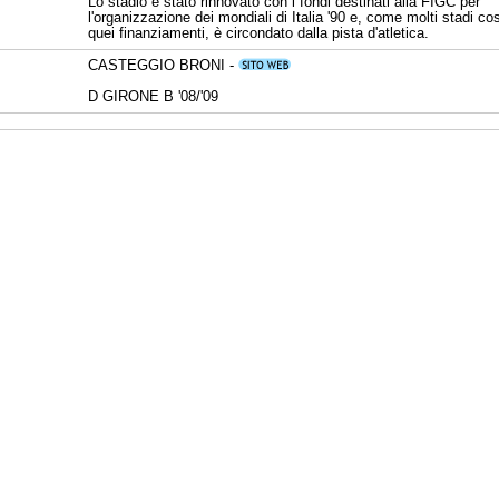
Lo stadio è stato rinnovato con i fondi destinati alla FIGC per
l'organizzazione dei mondiali di Italia '90 e, come molti stadi cos
quei finanziamenti, è circondato dalla pista d'atletica.
CASTEGGIO BRONI -
D GIRONE B '08/'09