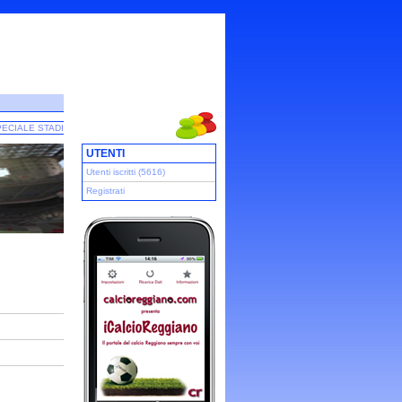
ECIALE STADI
UTENTI
Utenti iscritti (5616)
Registrati