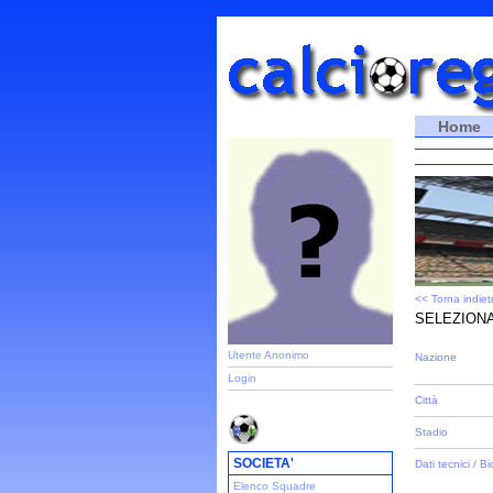
Home
<< Torna indiet
SELEZIONA
Utente Anonimo
Nazione
Login
Città
Stadio
SOCIETA'
Dati tecnici / Bi
Elenco Squadre