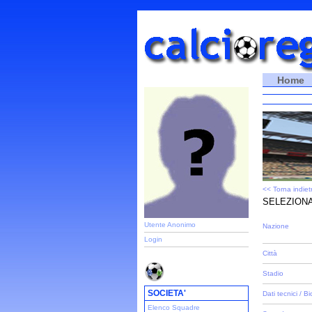
Home
<< Torna indiet
SELEZIONA
Utente Anonimo
Nazione
Login
Città
Stadio
SOCIETA'
Dati tecnici / Bi
Elenco Squadre