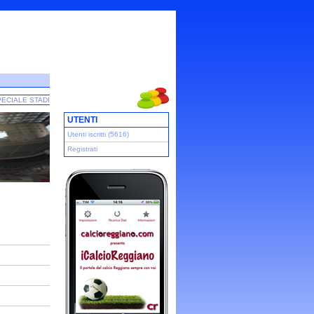
ECIALE STADI
UTENTI
Utenti iscritti (5616)
Registrati