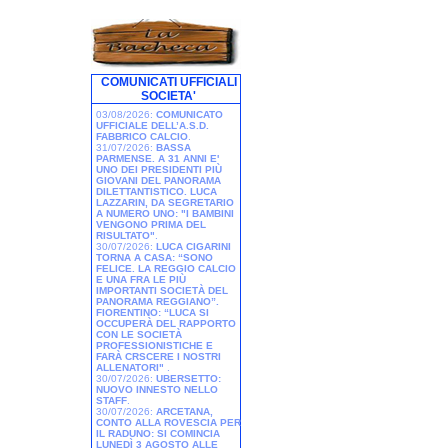
COMUNICATI UFFICIALI
SOCIETA'
03/08/2026:
COMUNICATO
UFFICIALE DELL’A.S.D.
FABBRICO CALCIO
.
31/07/2026:
BASSA
PARMENSE. A 31 ANNI E'
UNO DEI PRESIDENTI PIÙ
GIOVANI DEL PANORAMA
DILETTANTISTICO. LUCA
LAZZARIN, DA SEGRETARIO
A NUMERO UNO: "I BAMBINI
VENGONO PRIMA DEL
RISULTATO"
.
30/07/2026:
LUCA CIGARINI
TORNA A CASA: “SONO
FELICE. LA REGGIO CALCIO
E UNA FRA LE PIÙ
IMPORTANTI SOCIETÀ DEL
PANORAMA REGGIANO”.
FIORENTINO: “LUCA SI
OCCUPERÀ DEL RAPPORTO
CON LE SOCIETÀ
PROFESSIONISTICHE E
FARÀ CRSCERE I NOSTRI
ALLENATORI"
.
30/07/2026:
UBERSETTO:
NUOVO INNESTO NELLO
STAFF
.
30/07/2026:
ARCETANA,
CONTO ALLA ROVESCIA PER
IL RADUNO: SI COMINCIA
LUNEDÌ 3 AGOSTO ALLE