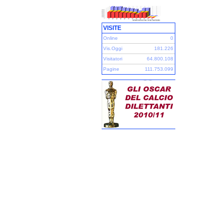
VISITE
Online
0
Vis.Oggi
181.226
Visitatori
64.800.108
Pagine
111.753.099