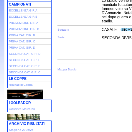
Lo stadio venne in
CAMPIONATI
mondiale fu autore 
famoso volo su Vie
ECCELLENZA GIR.A
D’Annunzio. Natal
nel dopo guerra e
ECCELLENZA GIR.B
stadio.
PROMOZIONE GIR.A
PROMOZIONE GIR. B
CASALE -
Squadra
PRIMA CAT. GIR. B
Serie
SECONDA DIVISI
PRIMA CAT. GIR. C
PRIMA CAT. GIR. D
SECONDA CAT. GIR. D
SECONDA CAT. GIR. E
SECONDA CAT. GIR. F
Mappa Stadio
SECONDA CAT. GIR. C
LE COPPE
Risultati di Coppa
I GOLEADOR
Classifica Marcatori
ARCHIVIO RISULTATI
Stagione 2025/26