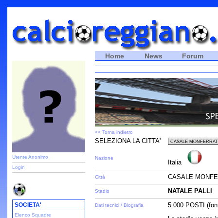
Home
News
Forum
<< Torna indietro
SELEZIONA LA CITTA'
Utente Anonimo
Nazione
Italia
Login
CASALE MONFE
Città
NATALE PALLI
Stadio
SOCIETA'
5.000 POSTI (fon
Dati tecnici / Biografia
Elenco Squadre