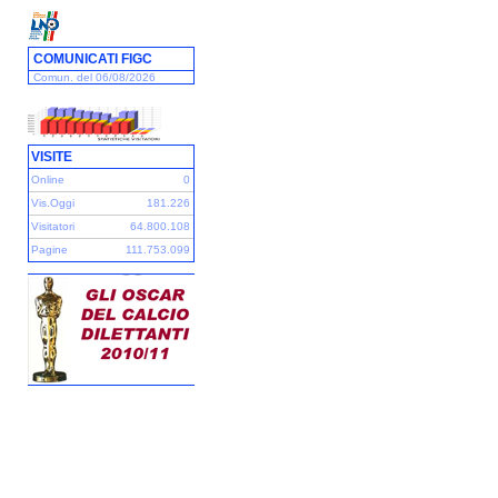
COMUNICATI FIGC
Comun. del 06/08/2026
VISITE
Online
0
Vis.Oggi
181.226
Visitatori
64.800.108
Pagine
111.753.099