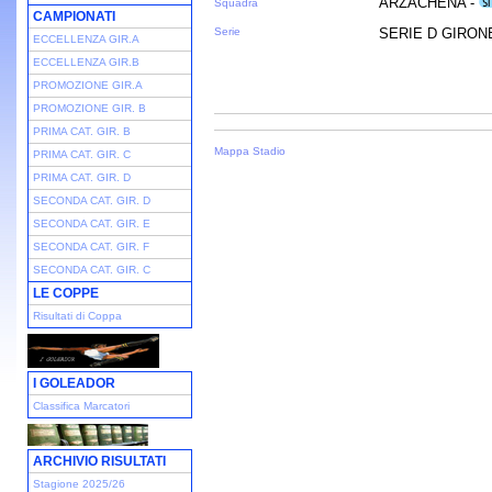
ARZACHENA -
Squadra
CAMPIONATI
Serie
SERIE D GIRONE 
ECCELLENZA GIR.A
ECCELLENZA GIR.B
PROMOZIONE GIR.A
PROMOZIONE GIR. B
PRIMA CAT. GIR. B
Mappa Stadio
PRIMA CAT. GIR. C
PRIMA CAT. GIR. D
SECONDA CAT. GIR. D
SECONDA CAT. GIR. E
SECONDA CAT. GIR. F
SECONDA CAT. GIR. C
LE COPPE
Risultati di Coppa
I GOLEADOR
Classifica Marcatori
ARCHIVIO RISULTATI
Stagione 2025/26