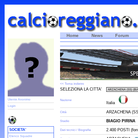
Home
News
Forum
<< Torna indietro
SELEZIONA LA CITTA'
Utente Anonimo
Nazione
Italia
Login
ARZACHENA (SS
Città
BIAGIO PIRINA
Stadio
SOCIETA'
2.400 POSTI (fon
Dati tecnici / Biografia
Elenco Squadre