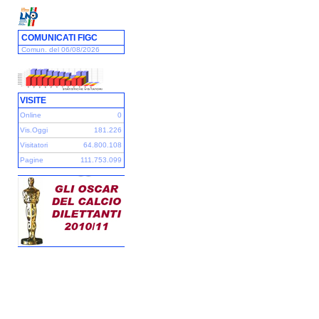
COMUNICATI FIGC
Comun. del 06/08/2026
VISITE
Online
0
Vis.Oggi
181.226
Visitatori
64.800.108
Pagine
111.753.099