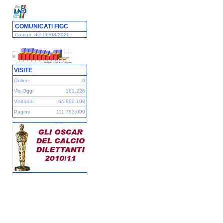
COMUNICATI FIGC
Comun. del 06/08/2026
VISITE
Online
0
Vis.Oggi
181.226
Visitatori
64.800.108
Pagine
111.753.099