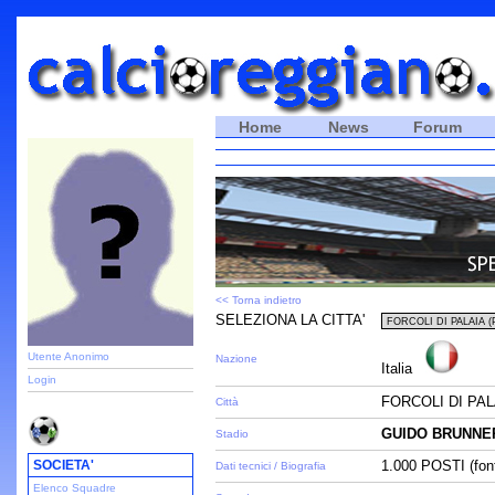
Home
News
Forum
<< Torna indietro
SELEZIONA LA CITTA'
Utente Anonimo
Nazione
Italia
Login
FORCOLI DI PALA
Città
GUIDO BRUNNE
Stadio
SOCIETA'
1.000 POSTI (fon
Dati tecnici / Biografia
Elenco Squadre