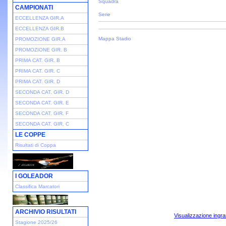
Squadra
CAMPIONATI
Serie
ECCELLENZA GIR.A
ECCELLENZA GIR.B
Mappa Stadio
PROMOZIONE GIR.A
PROMOZIONE GIR. B
PRIMA CAT. GIR. B
PRIMA CAT. GIR. C
PRIMA CAT. GIR. D
SECONDA CAT. GIR. D
SECONDA CAT. GIR. E
SECONDA CAT. GIR. F
SECONDA CAT. GIR. C
LE COPPE
Risultati di Coppa
I GOLEADOR
Classifica Marcatori
ARCHIVIO RISULTATI
Visualizzazione ingra
Stagione 2025/26