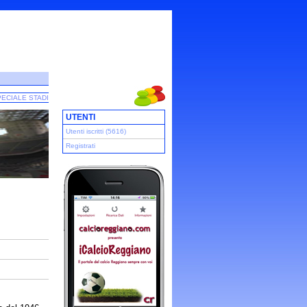
ECIALE STADI
UTENTI
Utenti iscritti (5616)
Registrati