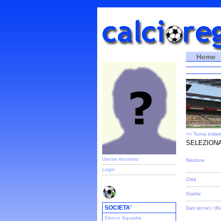
Home
<< Torna indiet
SELEZIONA
Utente Anonimo
Nazione
Login
Città
Stadio
SOCIETA'
Dati tecnici / Bi
Elenco Squadre