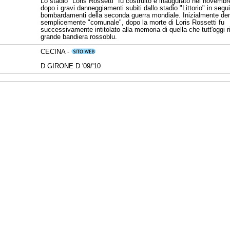
Lo stadio "Loris Rossetti" fu costruito e inaugurato nel novembr
dopo i gravi danneggiamenti subiti dallo stadio "Littorio" in segui
bombardamenti della seconda guerra mondiale. Inizialmente de
semplicemente "comunale", dopo la morte di Loris Rossetti fu
successivamente intitolato alla memoria di quella che tutt'oggi r
grande bandiera rossoblu.
CECINA -
D GIRONE D '09/'10