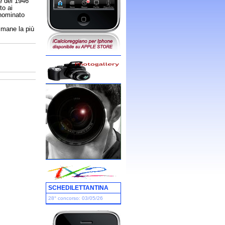
e del 1946
to ai
nominato
imane la più
SCHEDILETTANTINA
28° concorso: 03/05/26