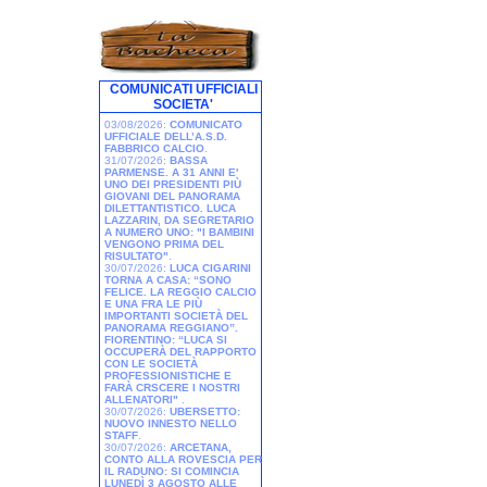
COMUNICATI UFFICIALI
SOCIETA'
03/08/2026:
COMUNICATO
UFFICIALE DELL’A.S.D.
FABBRICO CALCIO
.
31/07/2026:
BASSA
PARMENSE. A 31 ANNI E'
UNO DEI PRESIDENTI PIÙ
GIOVANI DEL PANORAMA
DILETTANTISTICO. LUCA
LAZZARIN, DA SEGRETARIO
A NUMERO UNO: "I BAMBINI
VENGONO PRIMA DEL
RISULTATO"
.
30/07/2026:
LUCA CIGARINI
TORNA A CASA: “SONO
FELICE. LA REGGIO CALCIO
E UNA FRA LE PIÙ
IMPORTANTI SOCIETÀ DEL
PANORAMA REGGIANO”.
FIORENTINO: “LUCA SI
OCCUPERÀ DEL RAPPORTO
CON LE SOCIETÀ
PROFESSIONISTICHE E
FARÀ CRSCERE I NOSTRI
ALLENATORI"
.
30/07/2026:
UBERSETTO:
NUOVO INNESTO NELLO
STAFF
.
30/07/2026:
ARCETANA,
CONTO ALLA ROVESCIA PER
IL RADUNO: SI COMINCIA
LUNEDÌ 3 AGOSTO ALLE