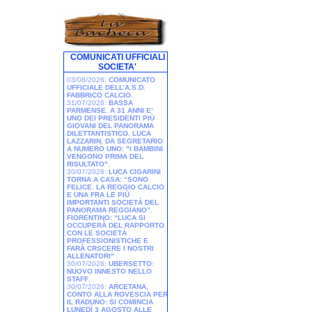
COMUNICATI UFFICIALI
SOCIETA'
03/08/2026:
COMUNICATO
UFFICIALE DELL’A.S.D.
FABBRICO CALCIO
.
31/07/2026:
BASSA
PARMENSE. A 31 ANNI E'
UNO DEI PRESIDENTI PIÙ
GIOVANI DEL PANORAMA
DILETTANTISTICO. LUCA
LAZZARIN, DA SEGRETARIO
A NUMERO UNO: "I BAMBINI
VENGONO PRIMA DEL
RISULTATO"
.
30/07/2026:
LUCA CIGARINI
TORNA A CASA: “SONO
FELICE. LA REGGIO CALCIO
E UNA FRA LE PIÙ
IMPORTANTI SOCIETÀ DEL
PANORAMA REGGIANO”.
FIORENTINO: “LUCA SI
OCCUPERÀ DEL RAPPORTO
CON LE SOCIETÀ
PROFESSIONISTICHE E
FARÀ CRSCERE I NOSTRI
ALLENATORI"
.
30/07/2026:
UBERSETTO:
NUOVO INNESTO NELLO
STAFF
.
30/07/2026:
ARCETANA,
CONTO ALLA ROVESCIA PER
IL RADUNO: SI COMINCIA
LUNEDÌ 3 AGOSTO ALLE