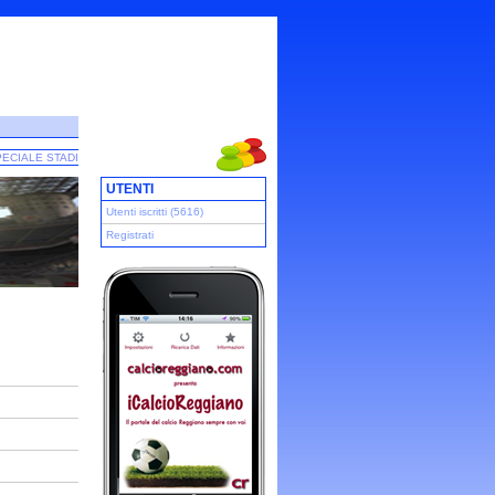
ECIALE STADI
UTENTI
Utenti iscritti (5616)
Registrati