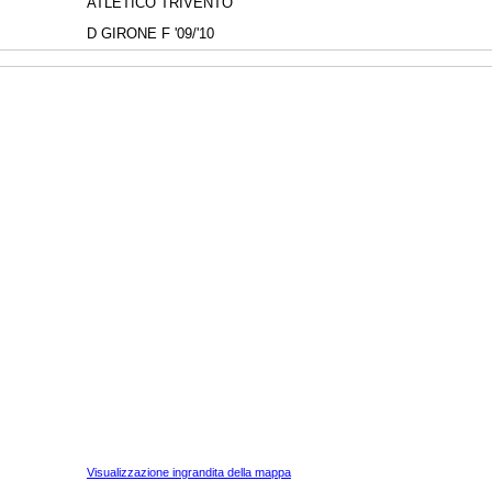
ATLETICO TRIVENTO
D GIRONE F '09/'10
Visualizzazione ingrandita della mappa