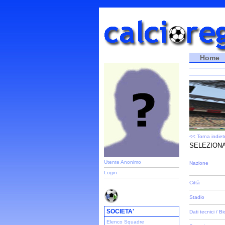
Home
<< Torna indiet
SELEZIONA
Utente Anonimo
Nazione
Login
Città
Stadio
SOCIETA'
Dati tecnici / Bi
Elenco Squadre