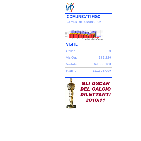
COMUNICATI FIGC
Comun. del 06/08/2026
VISITE
Online
0
Vis.Oggi
181.226
Visitatori
64.800.108
Pagine
111.753.099