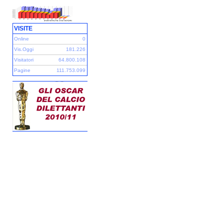
VISITE
Online
0
Vis.Oggi
181.226
Visitatori
64.800.108
Pagine
111.753.099