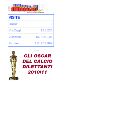
VISITE
Online
0
Vis.Oggi
181.226
Visitatori
64.800.108
Pagine
111.753.099