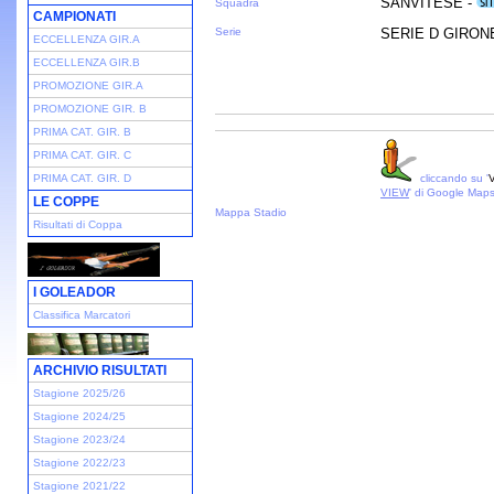
SANVITESE -
Squadra
CAMPIONATI
Serie
SERIE D GIRONE 
ECCELLENZA GIR.A
ECCELLENZA GIR.B
PROMOZIONE GIR.A
PROMOZIONE GIR. B
PRIMA CAT. GIR. B
PRIMA CAT. GIR. C
PRIMA CAT. GIR. D
cliccando su '
V
VIEW
' di Google Map
LE COPPE
Mappa Stadio
Risultati di Coppa
I GOLEADOR
Classifica Marcatori
ARCHIVIO RISULTATI
Stagione 2025/26
Stagione 2024/25
Stagione 2023/24
Stagione 2022/23
Stagione 2021/22