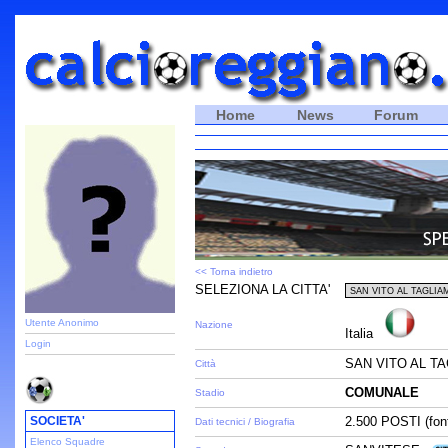
Home
News
Forum
<< Torna indietro
SELEZIONA LA CITTA'
Utente Anonimo
Nazione
Italia
Login
SAN VITO AL T
Città
COMUNALE
Stadio
SOCIETA'
2.500 POSTI (fon
Dati tecnici / Biografia
Elenco Squadre