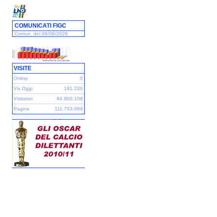
COMUNICATI FIGC
Comun. del 06/08/2026
VISITE
Online
0
Vis.Oggi
181.226
Visitatori
64.800.108
Pagine
111.753.099