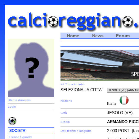
Home
News
Forum
<< Torna indietro
SELEZIONA LA CITTA'
Utente Anonimo
Nazione
Italia
Login
JESOLO (VE)
Città
ARMANDO PICC
Stadio
SOCIETA'
2.000 POSTI (fon
Dati tecnici / Biografia
Elenco Squadre