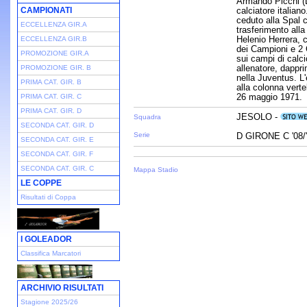
Armando Picchi (L
CAMPIONATI
calciatore italian
ceduto alla Spal c
ECCELLENZA GIR.A
trasferimento alla
Helenio Herrera, c
ECCELLENZA GIR.B
dei Campioni e 2 
PROMOZIONE GIR.A
sui campi di calci
allenatore, dappri
PROMOZIONE GIR. B
nella Juventus. L'
PRIMA CAT. GIR. B
alla colonna verte
26 maggio 1971.
PRIMA CAT. GIR. C
PRIMA CAT. GIR. D
JESOLO -
Squadra
SECONDA CAT. GIR. D
Serie
D GIRONE C '08/
SECONDA CAT. GIR. E
SECONDA CAT. GIR. F
SECONDA CAT. GIR. C
Mappa Stadio
LE COPPE
Risultati di Coppa
I GOLEADOR
Classifica Marcatori
ARCHIVIO RISULTATI
Stagione 2025/26