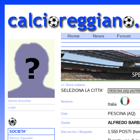
Home
News
Forum
<< Torna indietro
SELEZIONA LA CITTA'
Utente Anonimo
Nazione
Italia
Login
PESCINA (AQ)
Città
ALFREDO BARB
Stadio
SOCIETA'
1.550 POSTI (fon
Dati tecnici / Biografia
Elenco Squadre