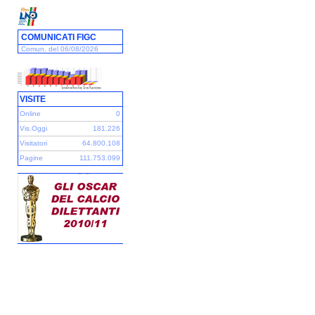
COMUNICATI FIGC
Comun. del 06/08/2026
VISITE
Online
0
Vis.Oggi
181.226
Visitatori
64.800.108
Pagine
111.753.099