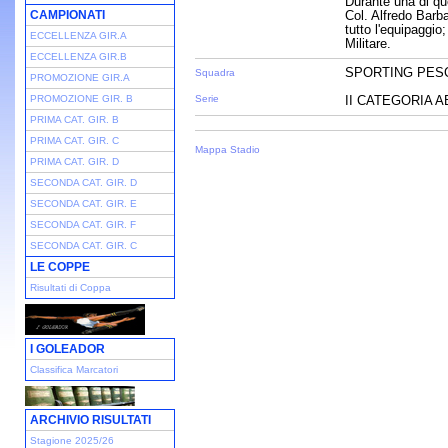
Durante una di qu
CAMPIONATI
Col. Alfredo Barb
tutto l'equipaggio
ECCELLENZA GIR.A
Militare.
ECCELLENZA GIR.B
SPORTING PES
Squadra
PROMOZIONE GIR.A
PROMOZIONE GIR. B
Serie
II CATEGORIA A
PRIMA CAT. GIR. B
PRIMA CAT. GIR. C
Mappa Stadio
PRIMA CAT. GIR. D
SECONDA CAT. GIR. D
SECONDA CAT. GIR. E
SECONDA CAT. GIR. F
SECONDA CAT. GIR. C
LE COPPE
Risultati di Coppa
I GOLEADOR
Classifica Marcatori
ARCHIVIO RISULTATI
Stagione 2025/26