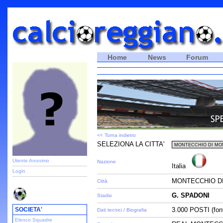
Home
News
Forum
<< Torna indietro
SELEZIONA LA CITTA'
Utente Anonimo
Nazione
Italia
Login
MONTECCHIO DI
Città
G. SPADONI
Stadio
SOCIETA'
3.000 POSTI (fon
Dati tecnici / Biografia
Elenco Squadre