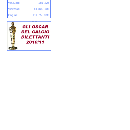
Vis.Oggi
181.226
Visitatori
64.800.108
Pagine
111.753.099