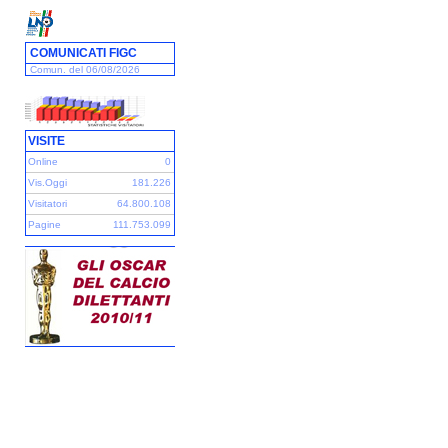
COMUNICATI FIGC
Comun. del 06/08/2026
VISITE
Online
0
Vis.Oggi
181.226
Visitatori
64.800.108
Pagine
111.753.099