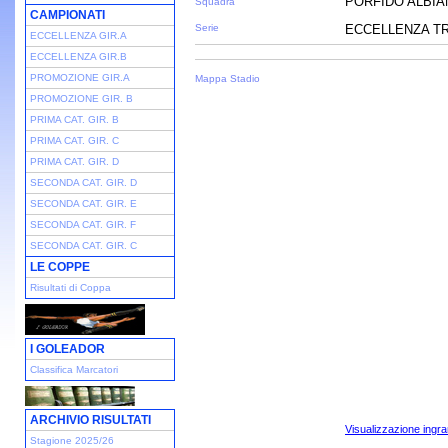
PORFIDO ALBIA
Squadra
CAMPIONATI
Serie
ECCELLENZA TRE
ECCELLENZA GIR.A
ECCELLENZA GIR.B
PROMOZIONE GIR.A
Mappa Stadio
PROMOZIONE GIR. B
PRIMA CAT. GIR. B
PRIMA CAT. GIR. C
PRIMA CAT. GIR. D
SECONDA CAT. GIR. D
SECONDA CAT. GIR. E
SECONDA CAT. GIR. F
SECONDA CAT. GIR. C
LE COPPE
Risultati di Coppa
I GOLEADOR
Classifica Marcatori
ARCHIVIO RISULTATI
Visualizzazione ingra
Stagione 2025/26