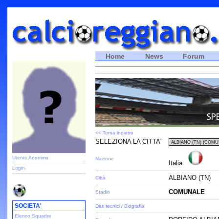
Home
News
Forum
<< Torna indietro
SELEZIONA LA CITTA'
Utente Anonimo
Nazione
Italia
Login
ALBIANO (TN)
Città
COMUNALE
Stadio
SOCIETA'
Dati tecnici / Biografia
Elenco Squadre