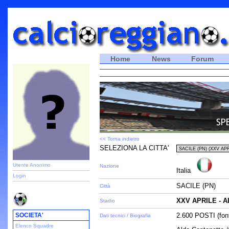
Home
News
Forum
<< Torna indietro
SELEZIONA LA CITTA'
Utente Anonimo
Nazione
Italia
Login
SACILE (PN)
Città
XXV APRILE - 
Stadio
SOCIETA'
2.600 POSTI (fon
Dati tecnici / Biografia
Elenco Squadre