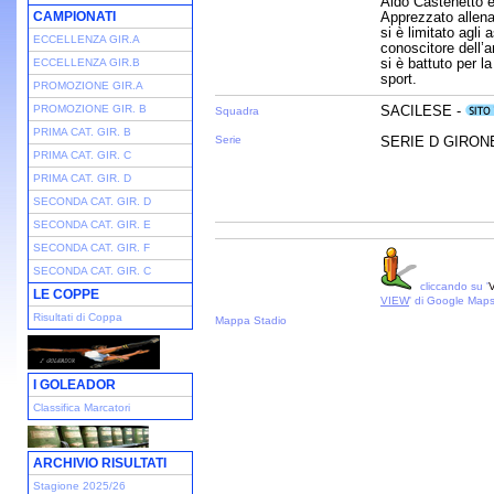
Aldo Castenetto è
CAMPIONATI
Apprezzato allenat
si è limitato agli
ECCELLENZA GIR.A
conoscitore dell’
si è battuto per l
ECCELLENZA GIR.B
sport.
PROMOZIONE GIR.A
PROMOZIONE GIR. B
SACILESE -
Squadra
PRIMA CAT. GIR. B
Serie
SERIE D GIRONE 
PRIMA CAT. GIR. C
PRIMA CAT. GIR. D
SECONDA CAT. GIR. D
SECONDA CAT. GIR. E
SECONDA CAT. GIR. F
SECONDA CAT. GIR. C
cliccando su '
V
LE COPPE
VIEW
' di Google Map
Risultati di Coppa
Mappa Stadio
I GOLEADOR
Classifica Marcatori
ARCHIVIO RISULTATI
Stagione 2025/26