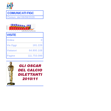
COMUNICATI FIGC
Comun. del 06/08/2026
VISITE
Online
0
Vis.Oggi
181.226
Visitatori
64.800.108
Pagine
111.753.099