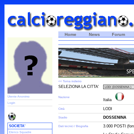
Home
News
Forum
<< Torna indietro
SELEZIONA LA CITTA'
Utente Anonimo
Nazione
Italia
Login
LODI
Città
DOSSENINA
Stadio
SOCIETA'
3.000 POSTI (fon
Dati tecnici / Biografia
Elenco Squadre