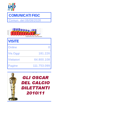
COMUNICATI FIGC
Comun. del 06/08/2026
VISITE
Online
0
Vis.Oggi
181.226
Visitatori
64.800.108
Pagine
111.753.099