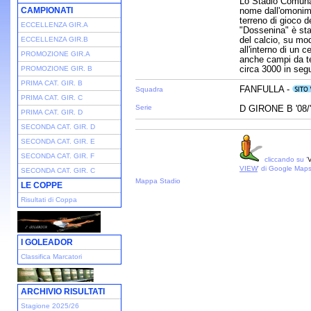
Lo Stadio Comunal
CAMPIONATI
nome dall'omonima
terreno di gioco de
ECCELLENZA GIR.A
"Dossenina" è sta
del calcio, su mo
ECCELLENZA GIR.B
all'interno di un 
PROMOZIONE GIR.A
anche campi da ten
circa 3000 in segu
PROMOZIONE GIR. B
PRIMA CAT. GIR. B
FANFULLA -
Squadra
PRIMA CAT. GIR. C
Serie
D GIRONE B '08/
PRIMA CAT. GIR. D
SECONDA CAT. GIR. D
SECONDA CAT. GIR. E
SECONDA CAT. GIR. F
cliccando su '
V
VIEW
' di Google Map
SECONDA CAT. GIR. C
Mappa Stadio
LE COPPE
Risultati di Coppa
I GOLEADOR
Classifica Marcatori
ARCHIVIO RISULTATI
Stagione 2025/26