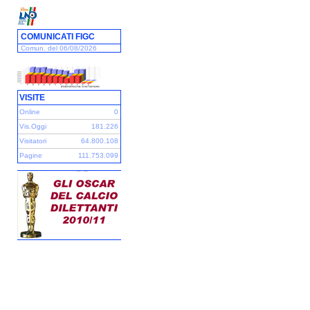
COMUNICATI FIGC
Comun. del 06/08/2026
VISITE
Online
0
Vis.Oggi
181.226
Visitatori
64.800.108
Pagine
111.753.099