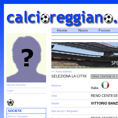
Home
News
Forum
<< Torna indietro
SELEZIONA LA CITTA'
Utente Anonimo
Nazione
Italia
Login
RENO CENTESE 
Città
VITTORIO BANZ
Stadio
SOCIETA'
Dati tecnici / Biografia
Elenco Squadre