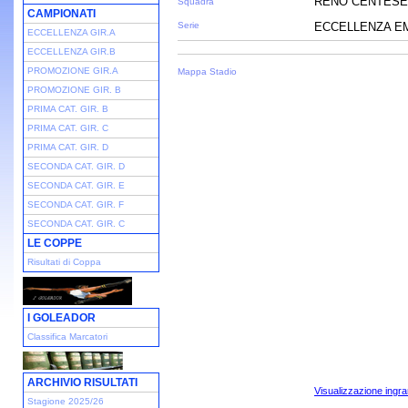
RENO CENTESE
Squadra
CAMPIONATI
Serie
ECCELLENZA EMI
ECCELLENZA GIR.A
ECCELLENZA GIR.B
PROMOZIONE GIR.A
Mappa Stadio
PROMOZIONE GIR. B
PRIMA CAT. GIR. B
PRIMA CAT. GIR. C
PRIMA CAT. GIR. D
SECONDA CAT. GIR. D
SECONDA CAT. GIR. E
SECONDA CAT. GIR. F
SECONDA CAT. GIR. C
LE COPPE
Risultati di Coppa
I GOLEADOR
Classifica Marcatori
ARCHIVIO RISULTATI
Visualizzazione ingra
Stagione 2025/26