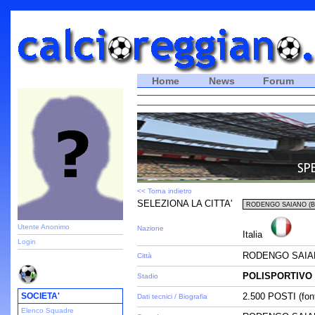
Home
News
Forum
<< Torna indietro
SELEZIONA LA CITTA'
Utente Anonimo
Nazione
Italia
Login
RODENGO SAIAN
Città
POLISPORTIVO
Stadio
SOCIETA'
2.500 POSTI (fon
Dati tecnici / Biografia
Elenco Squadre