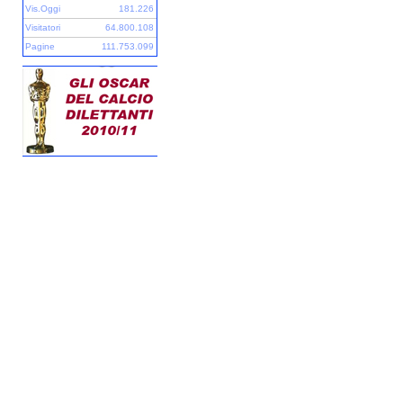
Vis.Oggi
181.226
Visitatori
64.800.108
Pagine
111.753.099