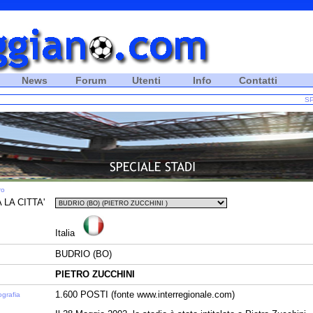
News
Forum
Utenti
Info
Contatti
SP
ro
 LA CITTA'
Italia
BUDRIO (BO)
PIETRO ZUCCHINI
1.600 POSTI (fonte www.interregionale.com)
ografia