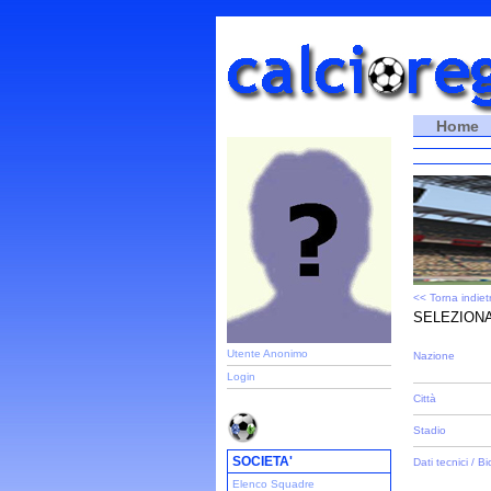
Home
<< Torna indiet
SELEZIONA
Utente Anonimo
Nazione
Login
Città
Stadio
SOCIETA'
Dati tecnici / Bi
Elenco Squadre