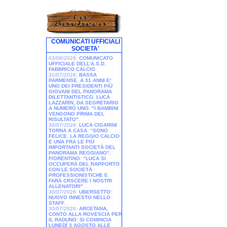
COMUNICATI UFFICIALI
SOCIETA'
03/08/2026:
COMUNICATO
UFFICIALE DELL’A.S.D.
FABBRICO CALCIO
.
31/07/2026:
BASSA
PARMENSE. A 31 ANNI E'
UNO DEI PRESIDENTI PIÙ
GIOVANI DEL PANORAMA
DILETTANTISTICO. LUCA
LAZZARIN, DA SEGRETARIO
A NUMERO UNO: "I BAMBINI
VENGONO PRIMA DEL
RISULTATO"
.
30/07/2026:
LUCA CIGARINI
TORNA A CASA: “SONO
FELICE. LA REGGIO CALCIO
E UNA FRA LE PIÙ
IMPORTANTI SOCIETÀ DEL
PANORAMA REGGIANO”.
FIORENTINO: “LUCA SI
OCCUPERÀ DEL RAPPORTO
CON LE SOCIETÀ
PROFESSIONISTICHE E
FARÀ CRSCERE I NOSTRI
ALLENATORI"
.
30/07/2026:
UBERSETTO:
NUOVO INNESTO NELLO
STAFF
.
30/07/2026:
ARCETANA,
CONTO ALLA ROVESCIA PER
IL RADUNO: SI COMINCIA
LUNEDÌ 3 AGOSTO ALLE