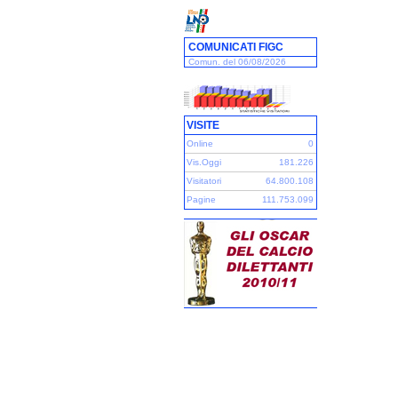
COMUNICATI FIGC
Comun. del 06/08/2026
VISITE
Online
0
Vis.Oggi
181.226
Visitatori
64.800.108
Pagine
111.753.099