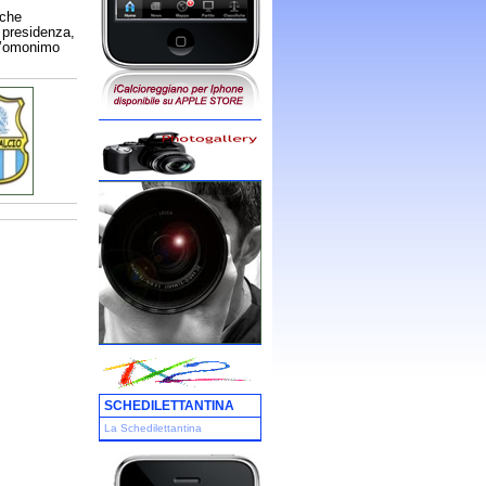
 che
 presidenza,
ll’omonimo
SCHEDILETTANTINA
La Schedilettantina