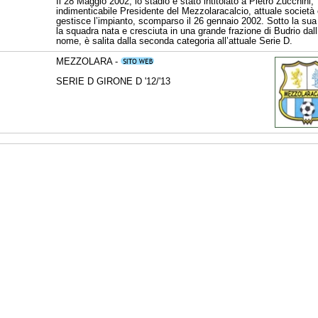
Il 28 Maggio 2002, lo stadio è stato intitolato a Pietro Zucchini,
indimenticabile Presidente del Mezzolaracalcio, attuale società
gestisce l’impianto, scomparso il 26 gennaio 2002. Sotto la sua
la squadra nata e cresciuta in una grande frazione di Budrio da
nome, è salita dalla seconda categoria all’attuale Serie D.
MEZZOLARA -
SERIE D GIRONE D '12/'13