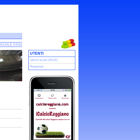
ECIALE STADI
UTENTI
Utenti iscritti (5616)
Registrati