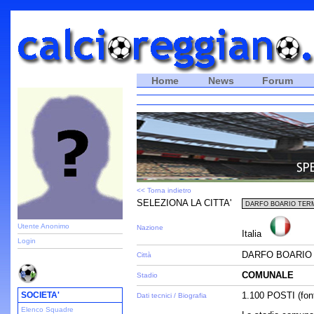
Home
News
Forum
<< Torna indietro
SELEZIONA LA CITTA'
Utente Anonimo
Nazione
Italia
Login
DARFO BOARIO 
Città
COMUNALE
Stadio
SOCIETA'
1.100 POSTI (font
Dati tecnici / Biografia
Elenco Squadre