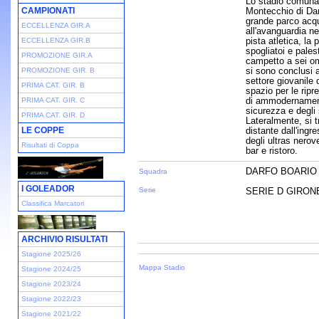
Lo stadio comunal
CAMPIONATI
Montecchio di Darf
grande parco acqu
ECCELLENZA GIR.A
all'avanguardia n
pista atletica, la 
ECCELLENZA GIR.B
spogliatoi e palest
PROMOZIONE GIR.A
campetto a sei omo
si sono conclusi 
PROMOZIONE GIR. B
settore giovanile 
PRIMA CAT. GIR. B
spazio per le ripr
di ammodernamento
PRIMA CAT. GIR. C
sicurezza e degli
PRIMA CAT. GIR. D
Lateralmente, si t
LE COPPE
distante dall'ingre
degli ultras nerov
Risultati di Coppa
bar e ristoro.
DARFO BOARIO
Squadra
I GOLEADOR
Serie
SERIE D GIRONE 
Classifica Marcatori
ARCHIVIO RISULTATI
Stagione 2025/26
Mappa Stadio
Stagione 2024/25
Stagione 2023/24
Stagione 2022/23
Stagione 2021/22