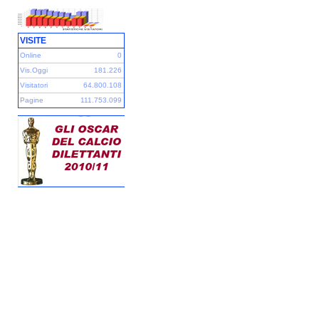
VISITE
Online
0
Vis.Oggi
181.226
Visitatori
64.800.108
Pagine
111.753.099