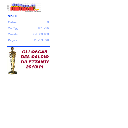
VISITE
Online
0
Vis.Oggi
181.226
Visitatori
64.800.108
Pagine
111.753.099