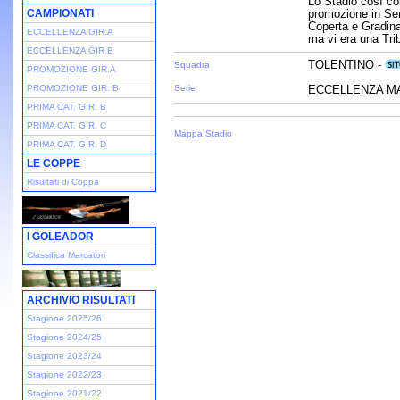
Lo Stadio così com
CAMPIONATI
promozione in Ser
Coperta e Gradina
ECCELLENZA GIR.A
ma vi era una Tri
ECCELLENZA GIR.B
TOLENTINO -
Squadra
PROMOZIONE GIR.A
PROMOZIONE GIR. B
Serie
ECCELLENZA MA
PRIMA CAT. GIR. B
PRIMA CAT. GIR. C
Mappa Stadio
PRIMA CAT. GIR. D
LE COPPE
Risultati di Coppa
I GOLEADOR
Classifica Marcatori
ARCHIVIO RISULTATI
Stagione 2025/26
Stagione 2024/25
Stagione 2023/24
Stagione 2022/23
Stagione 2021/22