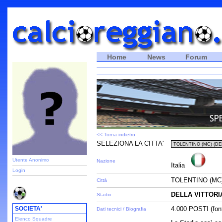
Home
News
Forum
<< Torna indietro
SELEZIONA LA CITTA'
Utente Anonimo
Nazione
Italia
Login
TOLENTINO (MC
Città
DELLA VITTORI
Stadio
SOCIETA'
4.000 POSTI (fon
Dati tecnici / Biografia
Elenco Squadre