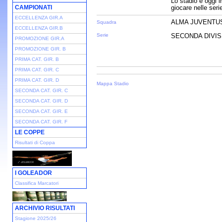
Lo stadio è oggi i
CAMPIONATI
giocare nelle seri
ECCELLENZA GIR.A
ALMA JUVENTU
Squadra
ECCELLENZA GIR.B
Serie
SECONDA DIVISI
PROMOZIONE GIR.A
PROMOZIONE GIR. B
PRIMA CAT. GIR. B
PRIMA CAT. GIR. C
PRIMA CAT. GIR. D
Mappa Stadio
SECONDA CAT. GIR. C
SECONDA CAT. GIR. D
SECONDA CAT. GIR. E
SECONDA CAT. GIR. F
LE COPPE
Risultati di Coppa
I GOLEADOR
Classifica Marcatori
ARCHIVIO RISULTATI
Stagione 2025/26