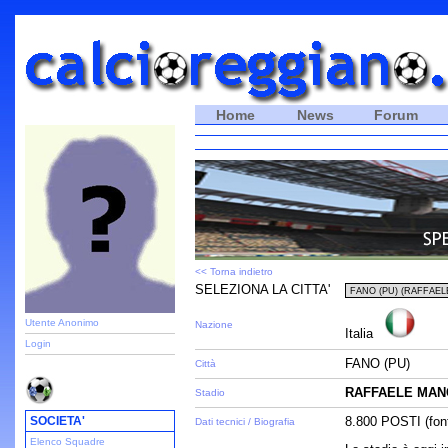
Home
News
Forum
<< Torna indietro
SELEZIONA LA CITTA'
Utente Anonimo
Nazione
Italia
Login
FANO (PU)
Città
RAFFAELE MAN
Stadio
SOCIETA'
8.800 POSTI (fon
Dati tecnici / Biografia
Elenco Squadre