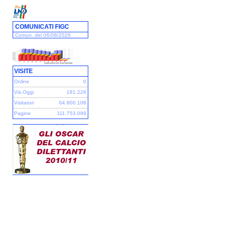
COMUNICATI FIGC
Comun. del 06/08/2026
VISITE
Online
0
Vis.Oggi
181.226
Visitatori
64.800.108
Pagine
111.753.099