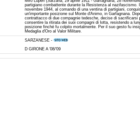
Miro Luperi (Sarzana, 29 aprile 1911 - Garfagnana, 28 novembre
partigiano combattente durante la Resistenza al nazifascismo. I
novembre 1944, al comando di una ventina di partigiani, conqui
un'importante posizione sul Monte d'Animo, in Garfagnana. Dop
contrattacco di due compagnie tedesche, decise di sacrificarsi 
consentire la ritirata dei suoi compagni di lotta, resistendo a lun
posizione finché fu colpito mortalmente. Per il suo gesto fu insig
Medaglia d'Oro al Valor Militare.
SARZANESE -
D GIRONE A '08/'09