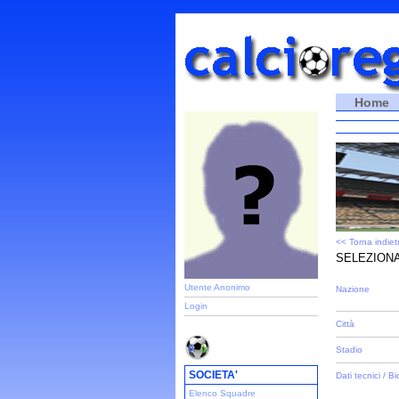
Home
<< Torna indiet
SELEZIONA
Utente Anonimo
Nazione
Login
Città
Stadio
SOCIETA'
Dati tecnici / Bi
Elenco Squadre