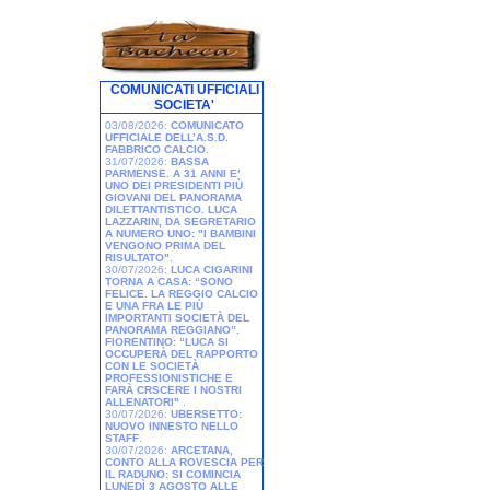
COMUNICATI UFFICIALI
SOCIETA'
03/08/2026:
COMUNICATO
UFFICIALE DELL’A.S.D.
FABBRICO CALCIO
.
31/07/2026:
BASSA
PARMENSE. A 31 ANNI E'
UNO DEI PRESIDENTI PIÙ
GIOVANI DEL PANORAMA
DILETTANTISTICO. LUCA
LAZZARIN, DA SEGRETARIO
A NUMERO UNO: "I BAMBINI
VENGONO PRIMA DEL
RISULTATO"
.
30/07/2026:
LUCA CIGARINI
TORNA A CASA: “SONO
FELICE. LA REGGIO CALCIO
E UNA FRA LE PIÙ
IMPORTANTI SOCIETÀ DEL
PANORAMA REGGIANO”.
FIORENTINO: “LUCA SI
OCCUPERÀ DEL RAPPORTO
CON LE SOCIETÀ
PROFESSIONISTICHE E
FARÀ CRSCERE I NOSTRI
ALLENATORI"
.
30/07/2026:
UBERSETTO:
NUOVO INNESTO NELLO
STAFF
.
30/07/2026:
ARCETANA,
CONTO ALLA ROVESCIA PER
IL RADUNO: SI COMINCIA
LUNEDÌ 3 AGOSTO ALLE