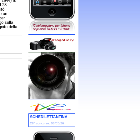
 1944) fu
l 28
stò
o un
per
go sulla
nito della
SCHEDILETTANTINA
28° concorso: 03/05/26