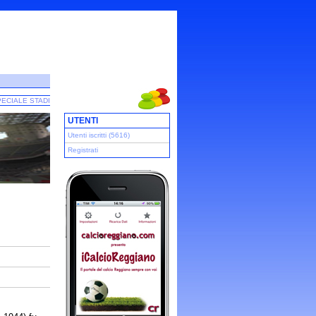
ECIALE STADI
UTENTI
Utenti iscritti (5616)
Registrati