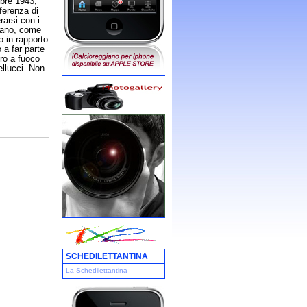
mbre 1943,
fferenza di
rarsi con i
avano, come
o in rapporto
 a far parte
tro a fuoco
ellucci. Non
SCHEDILETTANTINA
La Schedilettantina