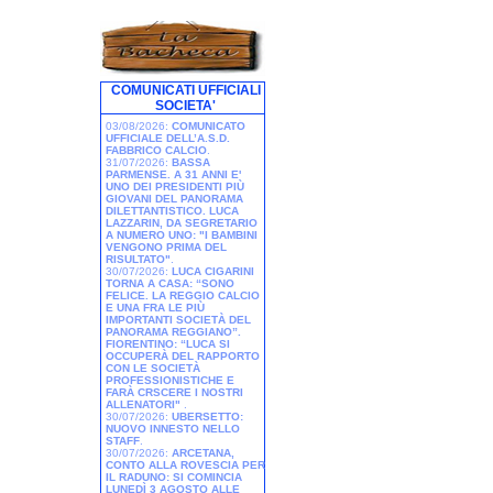
COMUNICATI UFFICIALI
SOCIETA'
03/08/2026:
COMUNICATO
UFFICIALE DELL’A.S.D.
FABBRICO CALCIO
.
31/07/2026:
BASSA
PARMENSE. A 31 ANNI E'
UNO DEI PRESIDENTI PIÙ
GIOVANI DEL PANORAMA
DILETTANTISTICO. LUCA
LAZZARIN, DA SEGRETARIO
A NUMERO UNO: "I BAMBINI
VENGONO PRIMA DEL
RISULTATO"
.
30/07/2026:
LUCA CIGARINI
TORNA A CASA: “SONO
FELICE. LA REGGIO CALCIO
E UNA FRA LE PIÙ
IMPORTANTI SOCIETÀ DEL
PANORAMA REGGIANO”.
FIORENTINO: “LUCA SI
OCCUPERÀ DEL RAPPORTO
CON LE SOCIETÀ
PROFESSIONISTICHE E
FARÀ CRSCERE I NOSTRI
ALLENATORI"
.
30/07/2026:
UBERSETTO:
NUOVO INNESTO NELLO
STAFF
.
30/07/2026:
ARCETANA,
CONTO ALLA ROVESCIA PER
IL RADUNO: SI COMINCIA
LUNEDÌ 3 AGOSTO ALLE