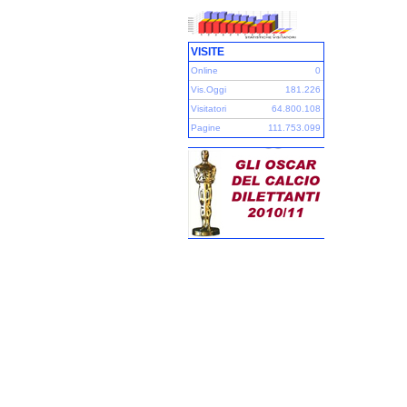
VISITE
Online
0
Vis.Oggi
181.226
Visitatori
64.800.108
Pagine
111.753.099