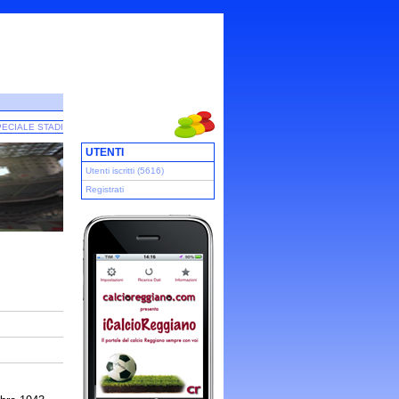
ECIALE STADI
UTENTI
Utenti iscritti (5616)
Registrati