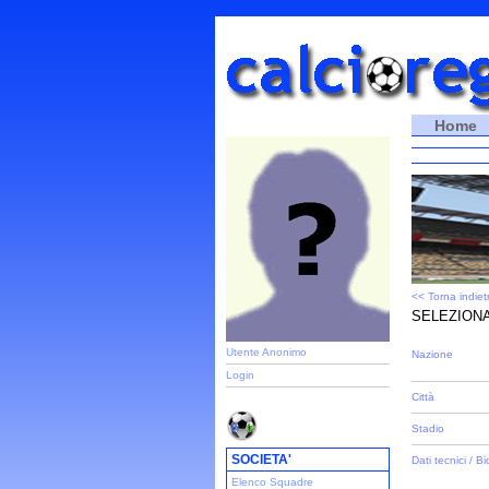
Home
<< Torna indiet
SELEZIONA
Utente Anonimo
Nazione
Login
Città
Stadio
SOCIETA'
Dati tecnici / Bi
Elenco Squadre