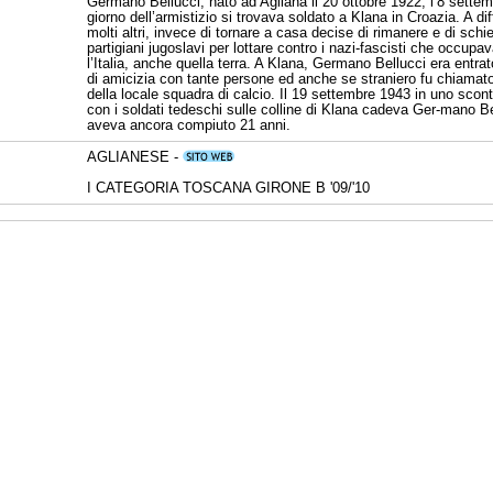
Germano Bellucci, nato ad Agliana il 20 ottobre 1922, l’8 sette
giorno dell’armistizio si trovava soldato a Klana in Croazia. A di
molti altri, invece di tornare a casa decise di rimanere e di schie
partigiani jugoslavi per lottare contro i nazi-fascisti che occup
l’Italia, anche quella terra. A Klana, Germano Bellucci era entrat
di amicizia con tante persone ed anche se straniero fu chiamato
della locale squadra di calcio. Il 19 settembre 1943 in uno scon
con i soldati tedeschi sulle colline di Klana cadeva Ger-mano B
aveva ancora compiuto 21 anni.
AGLIANESE -
I CATEGORIA TOSCANA GIRONE B '09/'10