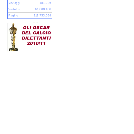
Vis.Oggi
181.226
Visitatori
64.800.108
Pagine
111.753.099