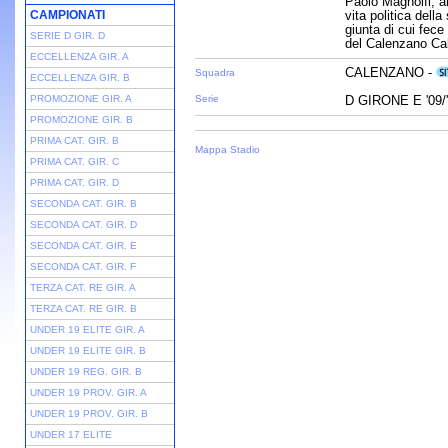
Paolo Magnolfi, a
CAMPIONATI
vita politica dell
giunta di cui fece
SERIE D GIR. D
del Calenzano Cal
ECCELLENZA GIR. A
CALENZANO -
Squadra
ECCELLENZA GIR. B
PROMOZIONE GIR. A
Serie
D GIRONE E '09/
PROMOZIONE GIR. B
PRIMA CAT. GIR. B
Mappa Stadio
PRIMA CAT. GIR. C
PRIMA CAT. GIR. D
SECONDA CAT. GIR. B
SECONDA CAT. GIR. D
SECONDA CAT. GIR. E
SECONDA CAT. GIR. F
TERZA CAT. RE GIR. A
TERZA CAT. RE GIR. B
UNDER 19 ELITE GIR. A
UNDER 19 ELITE GIR. B
UNDER 19 REG. GIR. B
UNDER 19 PROV. GIR. A
UNDER 19 PROV. GIR. B
UNDER 17 ELITE