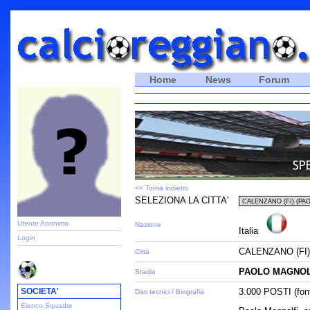
Home
News
Forum
<< Torna indietro
SELEZIONA LA CITTA'
Utente Anonimo
Nazione
Italia
Login
CALENZANO (FI)
Città
PAOLO MAGNOL
Stadio
SOCIETA'
3.000 POSTI (fon
Dati tecnici / Biografia
Elenco Squadre