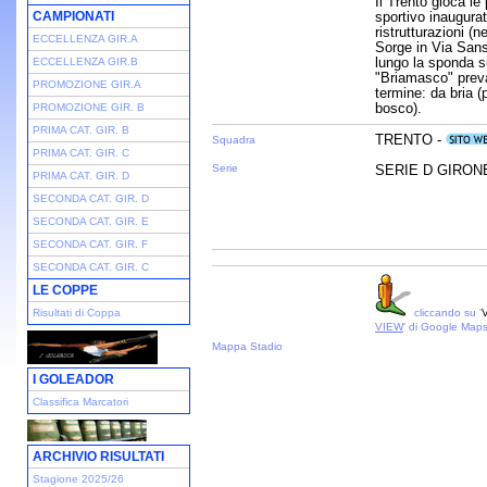
Il Trento gioca le
CAMPIONATI
sportivo inaugurat
ristrutturazioni (
ECCELLENZA GIR.A
Sorge in Via Sanse
lungo la sponda s
ECCELLENZA GIR.B
"Briamasco" preval
PROMOZIONE GIR.A
termine: da bria (
bosco).
PROMOZIONE GIR. B
PRIMA CAT. GIR. B
TRENTO -
Squadra
PRIMA CAT. GIR. C
Serie
SERIE D GIRONE 
PRIMA CAT. GIR. D
SECONDA CAT. GIR. D
SECONDA CAT. GIR. E
SECONDA CAT. GIR. F
SECONDA CAT. GIR. C
LE COPPE
Risultati di Coppa
cliccando su '
V
VIEW
' di Google Map
Mappa Stadio
I GOLEADOR
Classifica Marcatori
ARCHIVIO RISULTATI
Stagione 2025/26