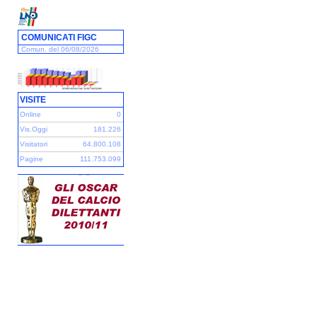
COMUNICATI FIGC
Comun. del 06/08/2026
VISITE
Online
0
Vis.Oggi
181.226
Visitatori
64.800.108
Pagine
111.753.099