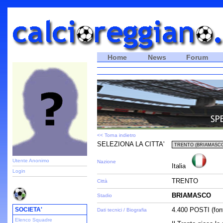
Home
News
Forum
<< Torna indietro
SELEZIONA LA CITTA'
Utente Anonimo
Nazione
Italia
Login
TRENTO
Città
BRIAMASCO
Stadio
SOCIETA'
4.400 POSTI (fon
Dati tecnici / Biografia
Elenco Squadre