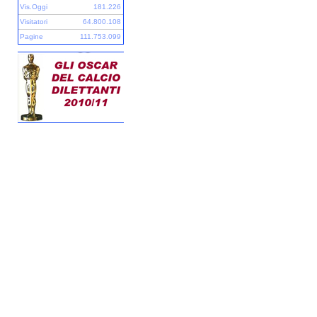
Vis.Oggi
181.226
Visitatori
64.800.108
Pagine
111.753.099