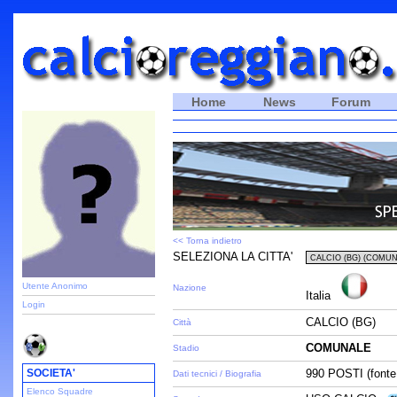
Home
News
Forum
<< Torna indietro
SELEZIONA LA CITTA'
Utente Anonimo
Nazione
Italia
Login
CALCIO (BG)
Città
COMUNALE
Stadio
SOCIETA'
990 POSTI (fonte
Dati tecnici / Biografia
Elenco Squadre