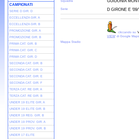
GUIDONIA MONT
Squadra
CAMPIONATI
Serie
D GIRONE E '09/
SERIE D GIR. D
ECCELLENZA GIR. A
ECCELLENZA GIR. B
PROMOZIONE GIR. A
cliccando su '
V
VIEW
' di Google Map
PROMOZIONE GIR. B
Mappa Stadio
PRIMA CAT. GIR. B
PRIMA CAT. GIR. C
PRIMA CAT. GIR. D
SECONDA CAT. GIR. B
SECONDA CAT. GIR. D
SECONDA CAT. GIR. E
SECONDA CAT. GIR. F
TERZA CAT. RE GIR. A
TERZA CAT. RE GIR. B
UNDER 19 ELITE GIR. A
UNDER 19 ELITE GIR. B
UNDER 19 REG. GIR. B
UNDER 19 PROV. GIR. A
UNDER 19 PROV. GIR. B
UNDER 17 ELITE