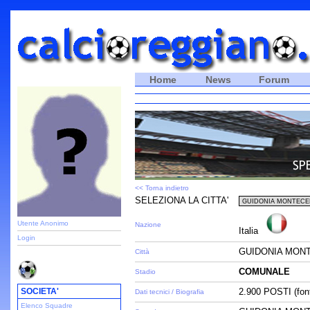
Home
News
Forum
<< Torna indietro
SELEZIONA LA CITTA'
Utente Anonimo
Nazione
Italia
Login
GUIDONIA MONT
Città
COMUNALE
Stadio
SOCIETA'
2.900 POSTI (font
Dati tecnici / Biografia
Elenco Squadre