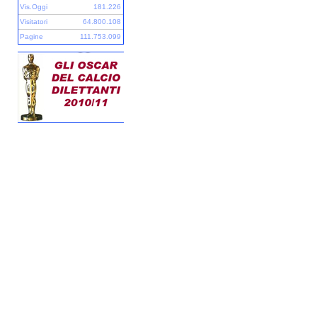
Vis.Oggi
181.226
Visitatori
64.800.108
Pagine
111.753.099