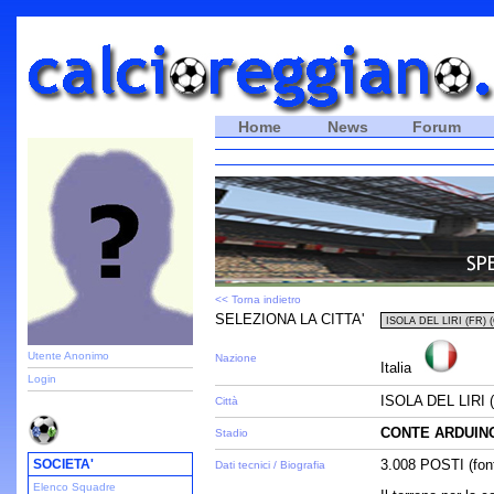
Home
News
Forum
<< Torna indietro
SELEZIONA LA CITTA'
Utente Anonimo
Nazione
Italia
Login
ISOLA DEL LIRI 
Città
CONTE ARDUIN
Stadio
SOCIETA'
3.008 POSTI (font
Dati tecnici / Biografia
Elenco Squadre