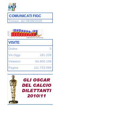
COMUNICATI FIGC
Comun. del 06/08/2026
VISITE
Online
0
Vis.Oggi
181.226
Visitatori
64.800.108
Pagine
111.753.099