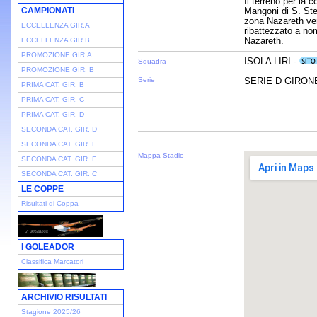
Il terreno per la 
CAMPIONATI
Mangoni di S. Ste
zona Nazareth ven
ECCELLENZA GIR.A
ribattezzato a no
Nazareth.
ECCELLENZA GIR.B
PROMOZIONE GIR.A
ISOLA LIRI -
Squadra
PROMOZIONE GIR. B
Serie
SERIE D GIRONE 
PRIMA CAT. GIR. B
PRIMA CAT. GIR. C
PRIMA CAT. GIR. D
SECONDA CAT. GIR. D
SECONDA CAT. GIR. E
Mappa Stadio
SECONDA CAT. GIR. F
SECONDA CAT. GIR. C
LE COPPE
Risultati di Coppa
I GOLEADOR
Classifica Marcatori
ARCHIVIO RISULTATI
Stagione 2025/26