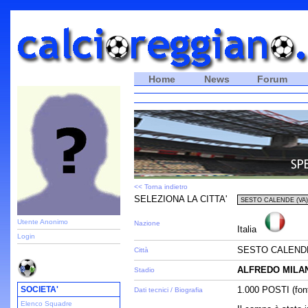
Home
News
Forum
<< Torna indietro
SELEZIONA LA CITTA'
Utente Anonimo
Nazione
Italia
Login
SESTO CALENDE
Città
ALFREDO MILA
Stadio
SOCIETA'
1.000 POSTI (fon
Dati tecnici / Biografia
Elenco Squadre