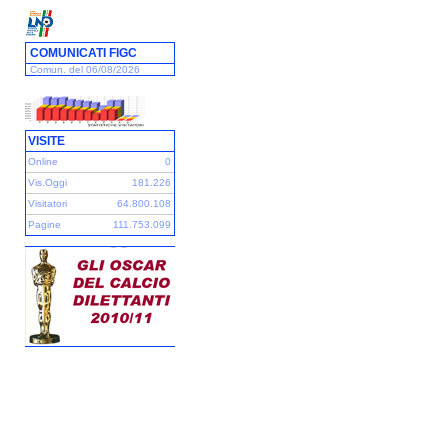
COMUNICATI FIGC
Comun. del 06/08/2026
VISITE
Online
0
Vis.Oggi
181.226
Visitatori
64.800.108
Pagine
111.753.099