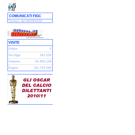
COMUNICATI FIGC
Comun. del 06/08/2026
VISITE
Online
0
Vis.Oggi
181.226
Visitatori
64.800.108
Pagine
111.753.099