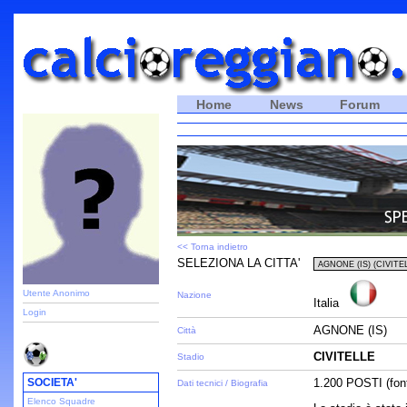
Home
News
Forum
<< Torna indietro
SELEZIONA LA CITTA'
Utente Anonimo
Nazione
Italia
Login
AGNONE (IS)
Città
CIVITELLE
Stadio
SOCIETA'
1.200 POSTI (fon
Dati tecnici / Biografia
Elenco Squadre