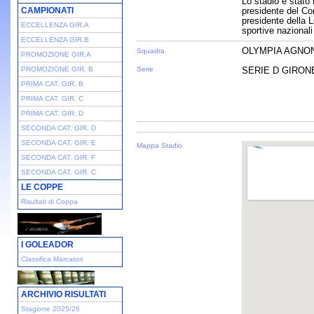
Lo stadio è stato
CAMPIONATI
presidente del Co
presidente della L
ECCELLENZA GIR.A
sportive nazionali 
ECCELLENZA GIR.B
OLYMPIA AGNO
Squadra
PROMOZIONE GIR.A
PROMOZIONE GIR. B
Serie
SERIE D GIRONE 
PRIMA CAT. GIR. B
PRIMA CAT. GIR. C
PRIMA CAT. GIR. D
SECONDA CAT. GIR. D
SECONDA CAT. GIR. E
Mappa Stadio
SECONDA CAT. GIR. F
SECONDA CAT. GIR. C
LE COPPE
Risultati di Coppa
I GOLEADOR
Classifica Marcatori
ARCHIVIO RISULTATI
Stagione 2025/26