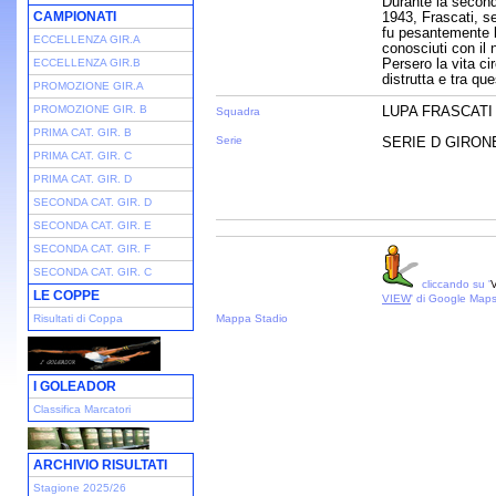
Durante la second
CAMPIONATI
1943, Frascati, s
fu pesantemente 
ECCELLENZA GIR.A
conosciuti con il
Persero la vita ci
ECCELLENZA GIR.B
distrutta e tra qu
PROMOZIONE GIR.A
PROMOZIONE GIR. B
LUPA FRASCATI
Squadra
PRIMA CAT. GIR. B
Serie
SERIE D GIRONE 
PRIMA CAT. GIR. C
PRIMA CAT. GIR. D
SECONDA CAT. GIR. D
SECONDA CAT. GIR. E
SECONDA CAT. GIR. F
SECONDA CAT. GIR. C
cliccando su '
V
LE COPPE
VIEW
' di Google Map
Risultati di Coppa
Mappa Stadio
I GOLEADOR
Classifica Marcatori
ARCHIVIO RISULTATI
Stagione 2025/26