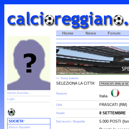
Home
News
Forum
<< Torna indietro
SELEZIONA LA CITTA'
Utente Anonimo
Nazione
Italia
Login
FRASCATI (RM)
Città
8 SETTEMBRE
Stadio
SOCIETA'
5.000 POSTI (font
Dati tecnici / Biografia
Elenco Squadre