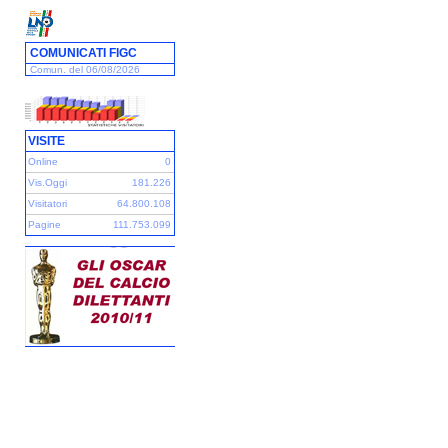
COMUNICATI FIGC
Comun. del 06/08/2026
VISITE
Online
0
Vis.Oggi
181.226
Visitatori
64.800.108
Pagine
111.753.099