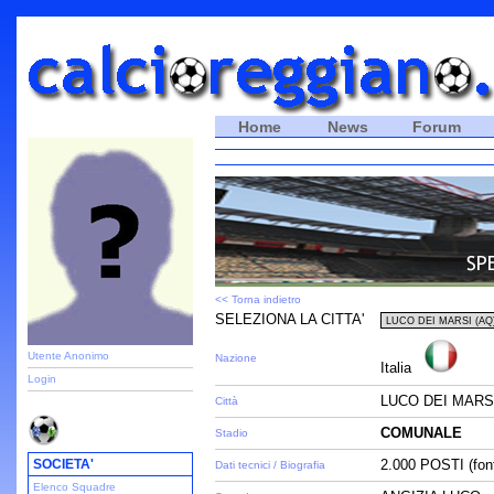
Home
News
Forum
<< Torna indietro
SELEZIONA LA CITTA'
Utente Anonimo
Nazione
Italia
Login
LUCO DEI MARSI
Città
COMUNALE
Stadio
SOCIETA'
2.000 POSTI (font
Dati tecnici / Biografia
Elenco Squadre