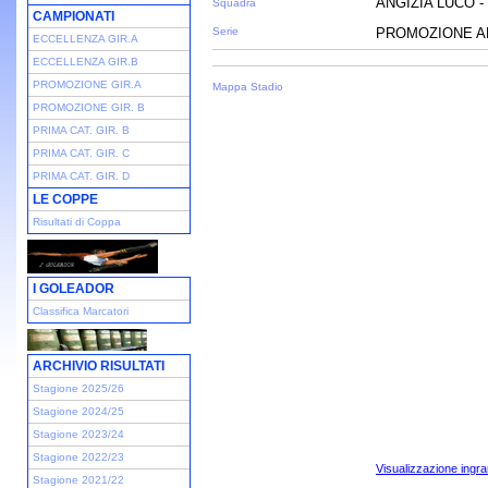
ANGIZIA LUCO -
Squadra
CAMPIONATI
Serie
PROMOZIONE AB
ECCELLENZA GIR.A
ECCELLENZA GIR.B
PROMOZIONE GIR.A
Mappa Stadio
PROMOZIONE GIR. B
PRIMA CAT. GIR. B
PRIMA CAT. GIR. C
PRIMA CAT. GIR. D
LE COPPE
Risultati di Coppa
I GOLEADOR
Classifica Marcatori
ARCHIVIO RISULTATI
Stagione 2025/26
Stagione 2024/25
Stagione 2023/24
Stagione 2022/23
Visualizzazione ingra
Stagione 2021/22