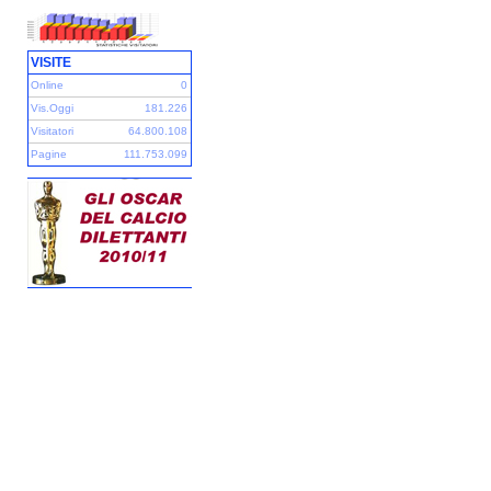
VISITE
Online
0
Vis.Oggi
181.226
Visitatori
64.800.108
Pagine
111.753.099