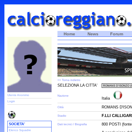
Home
News
Forum
<< Torna indietro
SELEZIONA LA CITTA'
Utente Anonimo
Nazione
Italia
Login
ROMANS D'ISON
Città
F.LLI CALLIGAR
Stadio
SOCIETA'
800 POSTI (fonte 
Dati tecnici / Biografia
Elenco Squadre