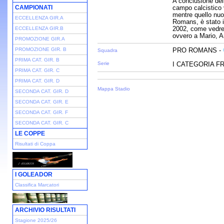
A conclusione del
CAMPIONATI
campo calcistico 
mentre quello nuo
ECCELLENZA GIR.A
Romans, è stato i
2002, come vedremo
ECCELLENZA GIR.B
ovvero a Mario, A
PROMOZIONE GIR.A
PROMOZIONE GIR. B
PRO ROMANS -
Squadra
PRIMA CAT. GIR. B
Serie
I CATEGORIA FRI
PRIMA CAT. GIR. C
PRIMA CAT. GIR. D
Mappa Stadio
SECONDA CAT. GIR. D
SECONDA CAT. GIR. E
SECONDA CAT. GIR. F
SECONDA CAT. GIR. C
LE COPPE
Risultati di Coppa
I GOLEADOR
Classifica Marcatori
ARCHIVIO RISULTATI
Stagione 2025/26