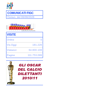
COMUNICATI FIGC
Comun. del 06/08/2026
VISITE
Online
0
Vis.Oggi
181.226
Visitatori
64.800.108
Pagine
111.753.099