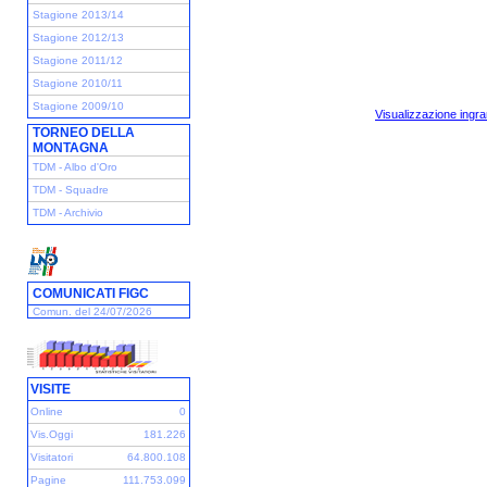
Stagione 2013/14
Stagione 2012/13
Stagione 2011/12
Stagione 2010/11
Stagione 2009/10
Visualizzazione ingra
TORNEO DELLA
MONTAGNA
TDM - Albo d'Oro
TDM - Squadre
TDM - Archivio
COMUNICATI FIGC
Comun. del 24/07/2026
VISITE
Online
0
Vis.Oggi
181.226
Visitatori
64.800.108
Pagine
111.753.099