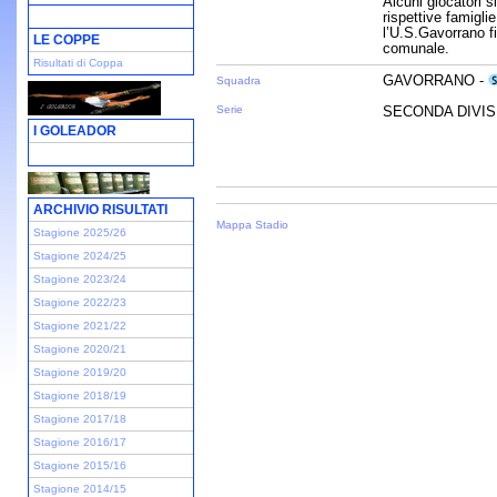
Alcuni giocatori s
rispettive famigli
l’U.S.Gavorrano fi
LE COPPE
comunale.
Risultati di Coppa
GAVORRANO -
Squadra
Serie
SECONDA DIVISI
I GOLEADOR
ARCHIVIO RISULTATI
Mappa Stadio
Stagione 2025/26
Stagione 2024/25
Stagione 2023/24
Stagione 2022/23
Stagione 2021/22
Stagione 2020/21
Stagione 2019/20
Stagione 2018/19
Stagione 2017/18
Stagione 2016/17
Stagione 2015/16
Stagione 2014/15