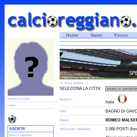
Home
News
Forum
<< Torna indietro
SELEZIONA LA CITTA'
Utente Anonimo
Nazione
Italia
Login
BAGNO DI GAVO
Città
ROMEO MALSER
Stadio
SOCIETA'
2.000 POSTI (fon
Dati tecnici / Biografia
Elenco Squadre