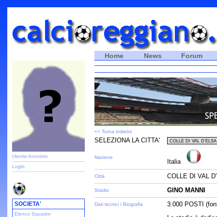
Home
News
Forum
<< Torna indietro
SELEZIONA LA CITTA'
Utente Anonimo
Nazione
Italia
Login
COLLE DI VAL D'
Città
GINO MANNI
Stadio
SOCIETA'
3.000 POSTI (fon
Dati tecnici / Biografia
Elenco Squadre