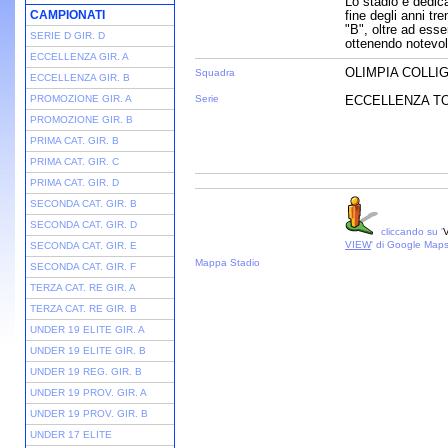
Lo stadio è dedica
CAMPIONATI
fine degli anni tre
"B", oltre ad esse
SERIE D GIR. D
ottenendo notevol
ECCELLENZA GIR. A
OLIMPIA COLLIG
Squadra
ECCELLENZA GIR. B
PROMOZIONE GIR. A
Serie
ECCELLENZA TOS
PROMOZIONE GIR. B
PRIMA CAT. GIR. B
PRIMA CAT. GIR. C
PRIMA CAT. GIR. D
SECONDA CAT. GIR. B
SECONDA CAT. GIR. D
cliccando su '
V
VIEW
' di Google Map
SECONDA CAT. GIR. E
Mappa Stadio
SECONDA CAT. GIR. F
TERZA CAT. RE GIR. A
TERZA CAT. RE GIR. B
UNDER 19 ELITE GIR. A
UNDER 19 ELITE GIR. B
UNDER 19 REG. GIR. B
UNDER 19 PROV. GIR. A
UNDER 19 PROV. GIR. B
UNDER 17 ELITE