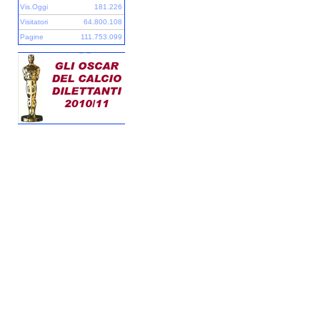
Vis.Oggi
181.226
Visitatori
64.800.108
Pagine
111.753.099