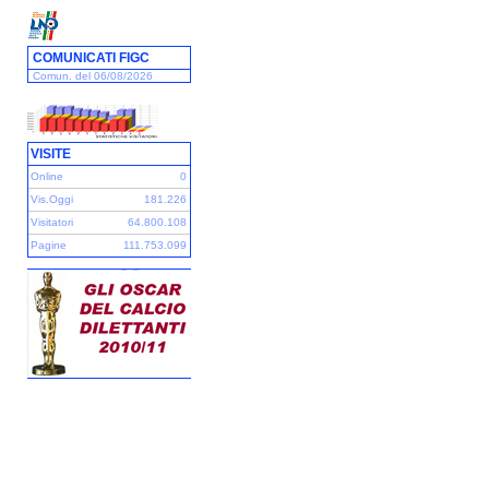
COMUNICATI FIGC
Comun. del 06/08/2026
VISITE
Online
0
Vis.Oggi
181.226
Visitatori
64.800.108
Pagine
111.753.099