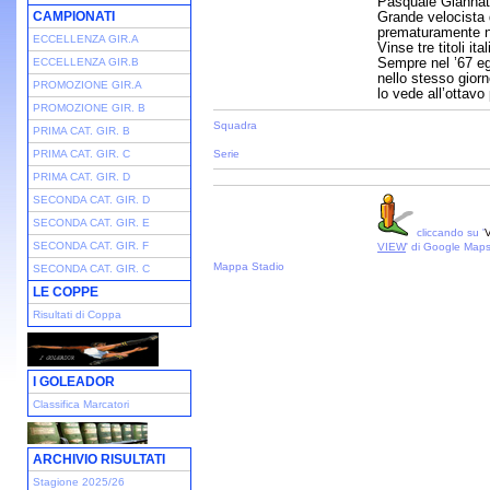
Pasquale Giannatt
CAMPIONATI
Grande velocista 
prematuramente ne
ECCELLENZA GIR.A
Vinse tre titoli it
Sempre nel ’67 egu
ECCELLENZA GIR.B
nello stesso giorn
PROMOZIONE GIR.A
lo vede all’ottavo 
PROMOZIONE GIR. B
Squadra
PRIMA CAT. GIR. B
PRIMA CAT. GIR. C
Serie
PRIMA CAT. GIR. D
SECONDA CAT. GIR. D
SECONDA CAT. GIR. E
cliccando su '
V
SECONDA CAT. GIR. F
VIEW
' di Google Map
Mappa Stadio
SECONDA CAT. GIR. C
LE COPPE
Risultati di Coppa
I GOLEADOR
Classifica Marcatori
ARCHIVIO RISULTATI
Stagione 2025/26