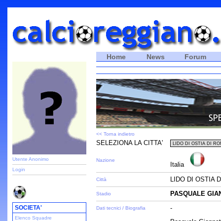
Home
News
Forum
<< Torna indietro
SELEZIONA LA CITTA'
Utente Anonimo
Nazione
Italia
Login
LIDO DI OSTIA 
Città
PASQUALE GIA
Stadio
SOCIETA'
-
Dati tecnici / Biografia
Elenco Squadre