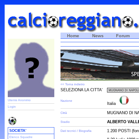
Home
News
Forum
<< Torna indietro
SELEZIONA LA CITTA'
Utente Anonimo
Nazione
Italia
Login
MUGNANO DI NA
Città
ALBERTO VALL
Stadio
SOCIETA'
1.200 POSTI (fon
Dati tecnici / Biografia
Elenco Squadre