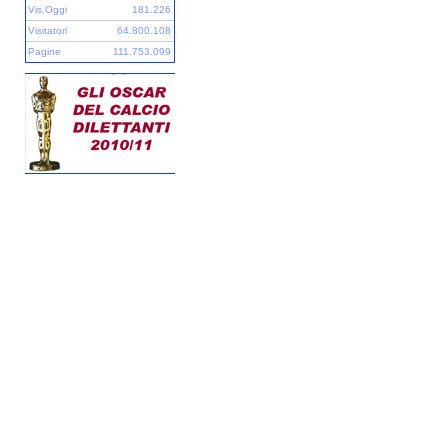
Vis.Oggi
181.226
Visitatori
64.800.108
Pagine
111.753.099