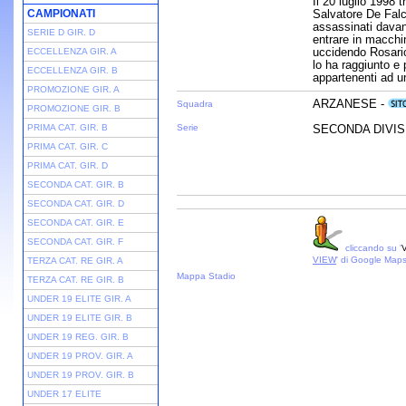
Il 20 luglio 1998 
CAMPIONATI
Salvatore De Falco
assassinati davan
SERIE D GIR. D
entrare in macchin
uccidendo Rosario 
ECCELLENZA GIR. A
lo ha raggiunto e 
ECCELLENZA GIR. B
appartenenti ad un 
PROMOZIONE GIR. A
ARZANESE -
Squadra
PROMOZIONE GIR. B
PRIMA CAT. GIR. B
Serie
SECONDA DIVISI
PRIMA CAT. GIR. C
PRIMA CAT. GIR. D
SECONDA CAT. GIR. B
SECONDA CAT. GIR. D
SECONDA CAT. GIR. E
SECONDA CAT. GIR. F
cliccando su '
V
VIEW
' di Google Map
TERZA CAT. RE GIR. A
Mappa Stadio
TERZA CAT. RE GIR. B
UNDER 19 ELITE GIR. A
UNDER 19 ELITE GIR. B
UNDER 19 REG. GIR. B
UNDER 19 PROV. GIR. A
UNDER 19 PROV. GIR. B
UNDER 17 ELITE