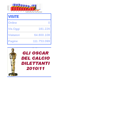
VISITE
Online
0
Vis.Oggi
181.226
Visitatori
64.800.108
Pagine
111.753.099