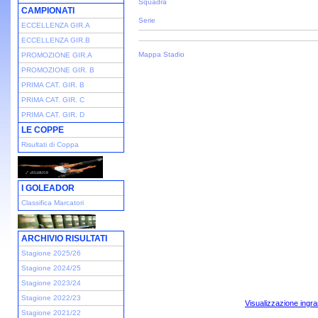
Squadra
CAMPIONATI
Serie
ECCELLENZA GIR.A
ECCELLENZA GIR.B
Mappa Stadio
PROMOZIONE GIR.A
PROMOZIONE GIR. B
PRIMA CAT. GIR. B
PRIMA CAT. GIR. C
PRIMA CAT. GIR. D
LE COPPE
Risultati di Coppa
I GOLEADOR
Classifica Marcatori
ARCHIVIO RISULTATI
Stagione 2025/26
Stagione 2024/25
Stagione 2023/24
Stagione 2022/23
Visualizzazione ingra
Stagione 2021/22