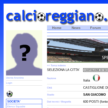
Home
News
Forum
<< Torna indietro
SELEZIONA LA CITTA'
Utente Anonimo
Nazione
Italia
Login
CASTIGLIONE DI 
Città
SAN GIACOMO
Stadio
SOCIETA'
600 POSTI (fonte 
Dati tecnici / Biografia
Elenco Squadre