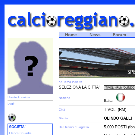
Home
News
Forum
<< Torna indietro
SELEZIONA LA CITTA'
Utente Anonimo
Nazione
Italia
Login
TIVOLI (RM)
Città
OLINDO GALLI
Stadio
SOCIETA'
5.000 POSTI (fon
Dati tecnici / Biografia
Elenco Squadre