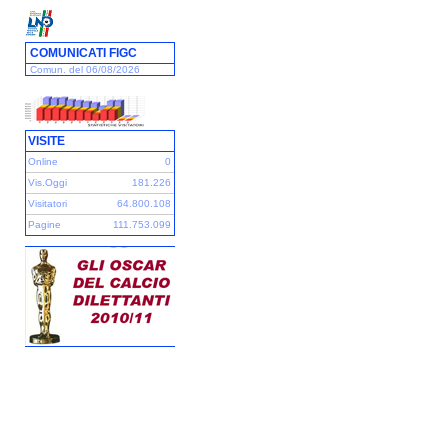
COMUNICATI FIGC
Comun. del 06/08/2026
VISITE
Online
0
Vis.Oggi
181.226
Visitatori
64.800.108
Pagine
111.753.099