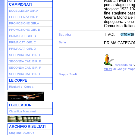
Nato a Tivoli nel 1
CAMPIONATI
prima stagione ago
stagione 1922-1923
ECCELLENZA GIR.A
fine stagione pas
Guerra Mondiale m
ECCELLENZA GIR.B
dopoguerra viene in
PROMOZIONE GIR.A
Comunista Italian
PROMOZIONE GIR. B
TIVOLI -
Squadra
PRIMA CAT. GIR. B
PRIMA CAT. GIR. C
Serie
PRIMA CATEGORI
PRIMA CAT. GIR. D
SECONDA CAT. GIR. D
SECONDA CAT. GIR. E
cliccando su '
V
SECONDA CAT. GIR. F
VIEW
' di Google Map
SECONDA CAT. GIR. C
Mappa Stadio
LE COPPE
Risultati di Coppa
I GOLEADOR
Classifica Marcatori
ARCHIVIO RISULTATI
Stagione 2025/26