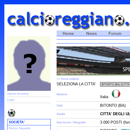
Home
News
Forum
<< Torna indietro
SELEZIONA LA CITTA'
Utente Anonimo
Nazione
Italia
Login
BITONTO (BA)
Città
CITTA' DEGLI UL
Stadio
SOCIETA'
3.000 POSTI (font
Dati tecnici / Biografia
Elenco Squadre