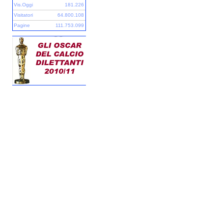
Vis.Oggi
181.226
Visitatori
64.800.108
Pagine
111.753.099