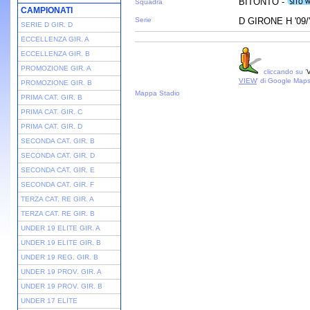
BITONTO -
Squadra
CAMPIONATI
Serie
D GIRONE H '09/
SERIE D GIR. D
ECCELLENZA GIR. A
ECCELLENZA GIR. B
PROMOZIONE GIR. A
cliccando su '
V
VIEW
' di Google Map
PROMOZIONE GIR. B
Mappa Stadio
PRIMA CAT. GIR. B
PRIMA CAT. GIR. C
PRIMA CAT. GIR. D
SECONDA CAT. GIR. B
SECONDA CAT. GIR. D
SECONDA CAT. GIR. E
SECONDA CAT. GIR. F
TERZA CAT. RE GIR. A
TERZA CAT. RE GIR. B
UNDER 19 ELITE GIR. A
UNDER 19 ELITE GIR. B
UNDER 19 REG. GIR. B
UNDER 19 PROV. GIR. A
UNDER 19 PROV. GIR. B
UNDER 17 ELITE