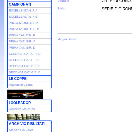
CITTA' DI CONC
Squadra
CAMPIONATI
Serie
SERIE D GIRONE 
ECCELLENZA GIR.A
ECCELLENZA GIR.B
PROMOZIONE GIR.A
PROMOZIONE GIR. B
PRIMA CAT. GIR. B
Mappa Stadio
PRIMA CAT. GIR. C
PRIMA CAT. GIR. D
SECONDA CAT. GIR. D
SECONDA CAT. GIR. E
SECONDA CAT. GIR. F
SECONDA CAT. GIR. C
LE COPPE
Risultati di Coppa
I GOLEADOR
Classifica Marcatori
ARCHIVIO RISULTATI
Stagione 2025/26