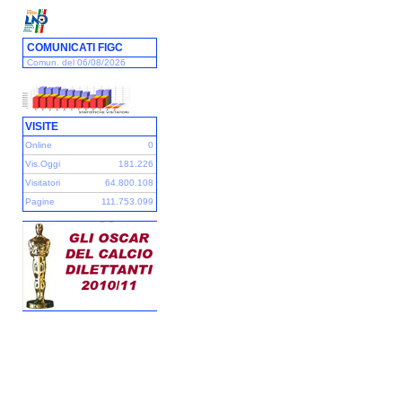
COMUNICATI FIGC
Comun. del 06/08/2026
VISITE
Online
0
Vis.Oggi
181.226
Visitatori
64.800.108
Pagine
111.753.099