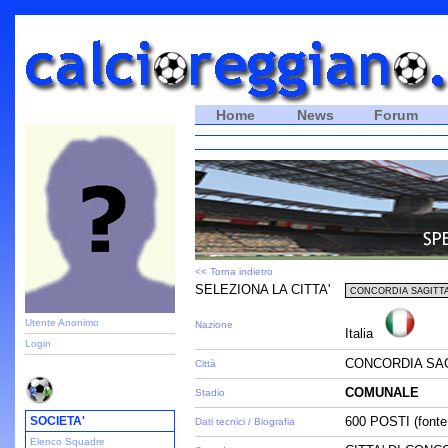
Home
News
Forum
<< Torna indietro
SELEZIONA LA CITTA'
Utente Anonimo
Nazione
Italia
Login
CONCORDIA SAG
Città
COMUNALE
Stadio
SOCIETA'
600 POSTI (fonte S
Dati tecnici / Biografia
Elenco Squadre