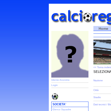
Home
<< Torna indiet
SELEZIONA
Utente Anonimo
Nazione
Login
Città
Stadio
SOCIETA'
Dati tecnici / Bi
Elenco Squadre