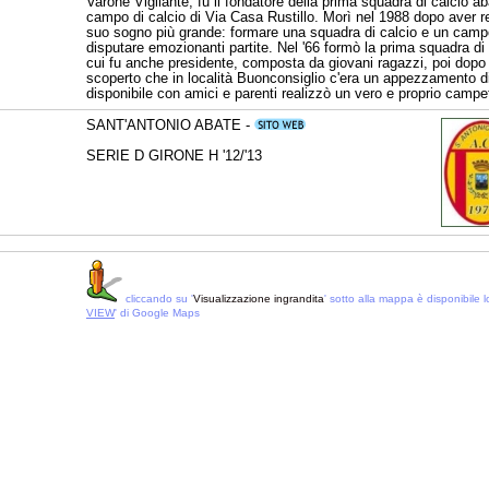
Varone Vigilante, fu il fondatore della prima squadra di calcio a
campo di calcio di Via Casa Rustillo. Morì nel 1988 dopo aver re
suo sogno più grande: formare una squadra di calcio e un campo
disputare emozionanti partite. Nel '66 formò la prima squadra di 
cui fu anche presidente, composta da giovani ragazzi, poi dopo
scoperto che in località Buonconsiglio c'era un appezzamento di
disponibile con amici e parenti realizzò un vero e proprio campe
SANT'ANTONIO ABATE -
SERIE D GIRONE H '12/'13
cliccando su '
Visualizzazione ingrandita
' sotto alla mappa è disponibile lo
VIEW
' di Google Maps