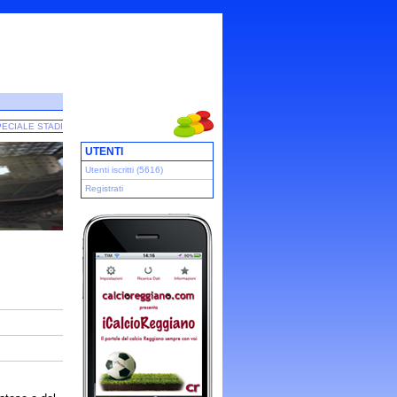
ECIALE STADI
UTENTI
Utenti iscritti (5616)
Registrati