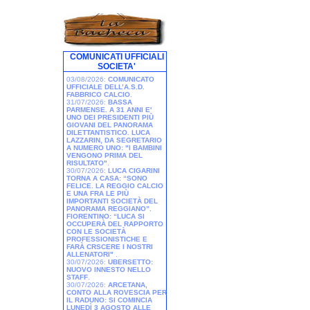
COMUNICATI UFFICIALI
SOCIETA'
03/08/2026:
COMUNICATO
UFFICIALE DELL’A.S.D.
FABBRICO CALCIO
.
31/07/2026:
BASSA
PARMENSE. A 31 ANNI E'
UNO DEI PRESIDENTI PIÙ
GIOVANI DEL PANORAMA
DILETTANTISTICO. LUCA
LAZZARIN, DA SEGRETARIO
A NUMERO UNO: "I BAMBINI
VENGONO PRIMA DEL
RISULTATO"
.
30/07/2026:
LUCA CIGARINI
TORNA A CASA: “SONO
FELICE. LA REGGIO CALCIO
E UNA FRA LE PIÙ
IMPORTANTI SOCIETÀ DEL
PANORAMA REGGIANO”.
FIORENTINO: “LUCA SI
OCCUPERÀ DEL RAPPORTO
CON LE SOCIETÀ
PROFESSIONISTICHE E
FARÀ CRSCERE I NOSTRI
ALLENATORI"
.
30/07/2026:
UBERSETTO:
NUOVO INNESTO NELLO
STAFF
.
30/07/2026:
ARCETANA,
CONTO ALLA ROVESCIA PER
IL RADUNO: SI COMINCIA
LUNEDÌ 3 AGOSTO ALLE