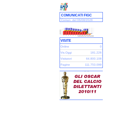
COMUNICATI FIGC
Comun. del 06/08/2026
VISITE
Online
0
Vis.Oggi
181.226
Visitatori
64.800.108
Pagine
111.753.099