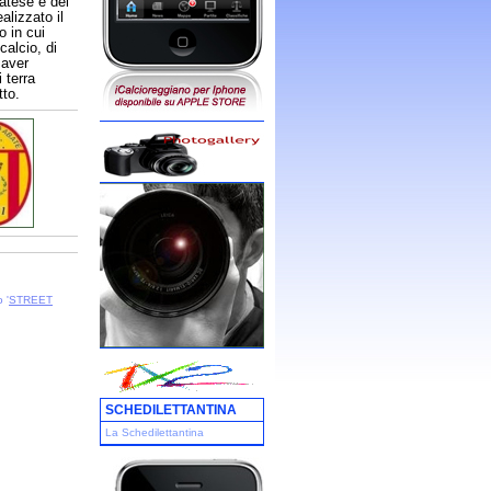
batese e del
alizzato il
 in cui
calcio, di
 aver
 terra
tto.
 '
STREET
SCHEDILETTANTINA
La Schedilettantina