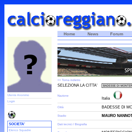
Home
News
Forum
<< Torna indietro
SELEZIONA LA CITTA'
Utente Anonimo
Nazione
Italia
Login
BADESSE DI MO
Città
MAURO NANNOT
Stadio
SOCIETA'
Dati tecnici / Biografia
Elenco Squadre