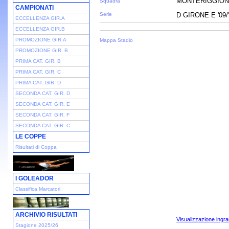
MONTERIGGION
Squadra
CAMPIONATI
Serie
D GIRONE E '09/
ECCELLENZA GIR.A
ECCELLENZA GIR.B
PROMOZIONE GIR.A
Mappa Stadio
PROMOZIONE GIR. B
PRIMA CAT. GIR. B
PRIMA CAT. GIR. C
PRIMA CAT. GIR. D
SECONDA CAT. GIR. D
SECONDA CAT. GIR. E
SECONDA CAT. GIR. F
SECONDA CAT. GIR. C
LE COPPE
Risultati di Coppa
I GOLEADOR
Classifica Marcatori
ARCHIVIO RISULTATI
Visualizzazione ingra
Stagione 2025/26