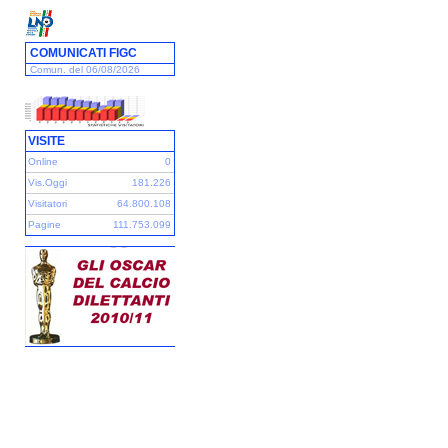
COMUNICATI FIGC
Comun. del 06/08/2026
VISITE
Online
0
Vis.Oggi
181.226
Visitatori
64.800.108
Pagine
111.753.099